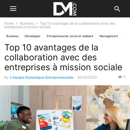
Home
Business
Top 10 avantages de la collaboration avec des
entreprises à mission sociale
Business
Développer
Entrepreneuriat social et solidaire
Management
Top 10 avantages de la
L'intégration du salarié
Modèle
Social
Valorisation d'entreprise
collaboration avec des
entreprises à mission sociale
0
By
L'équipe Dynamique Entrepreneuriale
-
20/10/2023