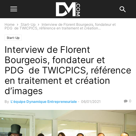
Home
Start-Up
Interview de Florent Bourgeois, fondateur et
PDG de TWICPICS, référence en traitement et création...
Start-Up
Interview de Florent
Bourgeois, fondateur et
PDG de TWICPICS, référence
en traitement et création
d’images
0
By
L'équipe Dynamique Entrepreneuriale
-
06/01/2021