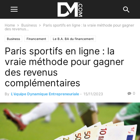
Home
Business
Paris sportifs en ligne : la vraie méthode pour gagner
des revenus...
Business
Financement
Le B.A. BA du financement
Paris sportifs en ligne : la
Les plateformes de financement
vraie méthode pour gagner
des revenus
complémentaires
0
By
L'équipe Dynamique Entrepreneuriale
-
15/11/2023