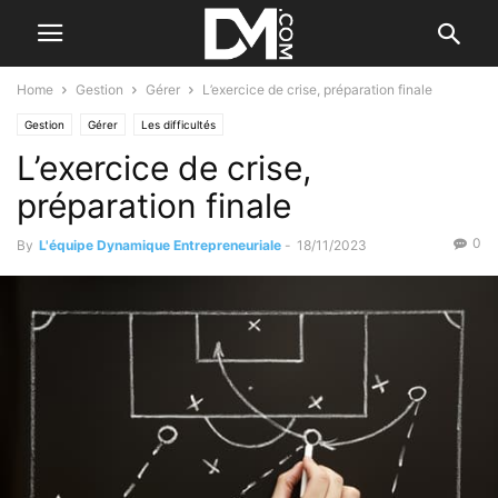
Home
Gestion
Gérer
L’exercice de crise, préparation finale
Gestion
Gérer
Les difficultés
L’exercice de crise,
préparation finale
0
By
L'équipe Dynamique Entrepreneuriale
-
18/11/2023