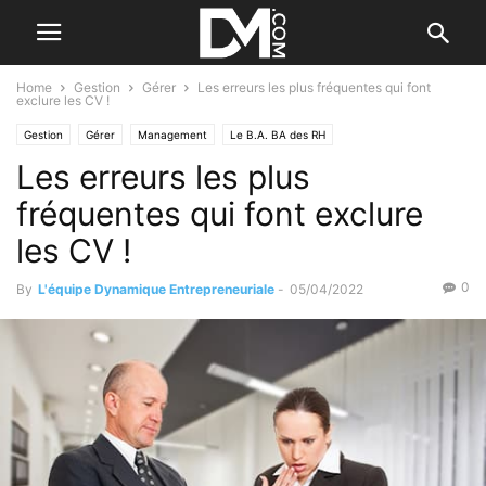
Home
Gestion
Gérer
Les erreurs les plus fréquentes qui font
exclure les CV !
Gestion
Gérer
Management
Le B.A. BA des RH
Les erreurs les plus
Recherche et sélection
fréquentes qui font exclure
les CV !
0
By
L'équipe Dynamique Entrepreneuriale
-
05/04/2022