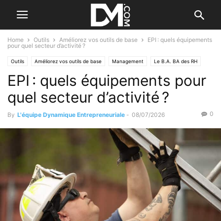
Home
Outils
Améliorez vos outils de base
EPI : quels équipements
pour quel secteur d’activité ?
Outils
Améliorez vos outils de base
Management
Le B.A. BA des RH
EPI : quels équipements pour
Motiver ses salariés
Personnel
Santé et bien-être
quel secteur d’activité ?
0
By
L'équipe Dynamique Entrepreneuriale
-
08/07/2026