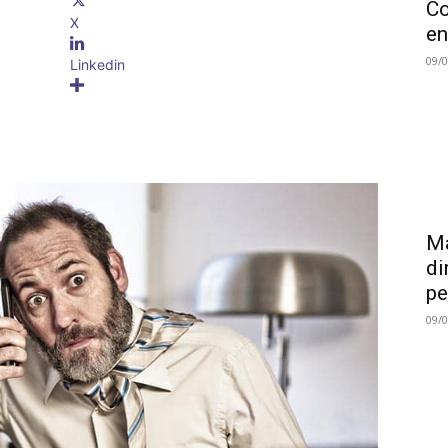
Co
X
en
09/
Linkedin
Ma
di
pe
09/