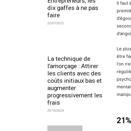
Entrepreneurs, les
Il fau
dix gaffes à ne pas
premièr
faire
d’égoce
22/07/2023
seconde
d’angoi
Le plu
être f
La technique de
l’on n
l’amorçage : Attirer
réguli
les clients avec des
psycho
coûts initiaux bas et
mental
augmenter
manipu
progressivement les
frais
29/10/2024
21%