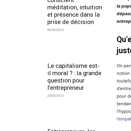
conscient :
la pop
méditation, intuition
dépass
et présence dans la
entrep
prise de décision
08/08/2025
Qu’
just
Le capitalisme est-
On pen
il moral ? : la grande
notion
question pour
toutefo
l’entrepreneur
d’entr
pour d
26/06/2013
tendan
l’hypoc
l’empa