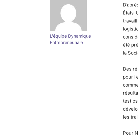
D’aprè
États-
travail
logist
L'équipe Dynamique
consid
Entrepreneuriale
été pr
la Soc
Des ré
pour l
comme 
résulta
test p
dévelo
les tr
Pour Na