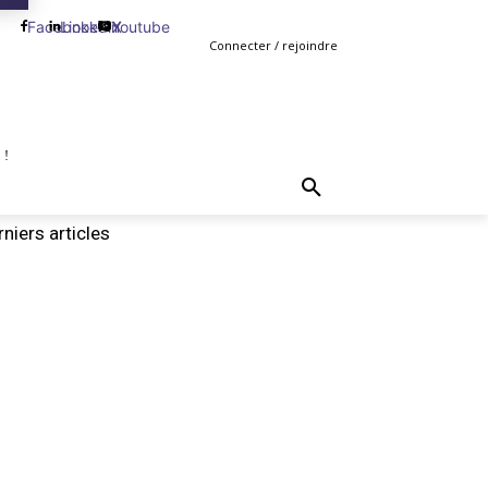
Facebook
Linkedin
Youtube
X
Connecter / rejoindre
 !
TING
GESTION
VENTE
PLUS
MORE
niers articles