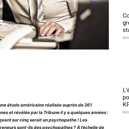
Co
gr
st
08/
L’
po
KP
une étude américaine réalisée auprès de 261
nes et révélée par la Tribune il y a quelques années :
08/
igeant sur cinq serait un psychopathe !
Les
reneurs sont-ils des psychopathes ?
À l’échelle de