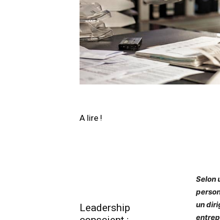
A lire !
Selon 
person
un dir
Leadership
entrep