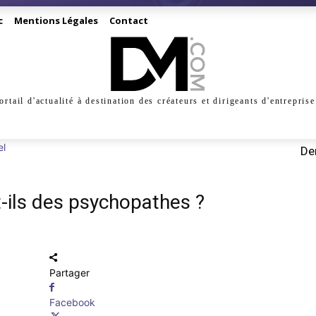
c
Mentions Légales
Contact
ortail d'actualité à destination des créateurs et dirigeants d'entreprise
INESS
CRÉATION
DIGITAL
MANAGEMENT
MARKE
el
Der
-ils des psychopathes ?
Partager
Facebook