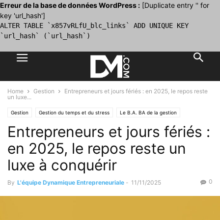
Erreur de la base de données WordPress :
[Duplicate entry '' for
key 'url_hash']
ALTER TABLE `x857vRLfU_blc_links` ADD UNIQUE KEY
`url_hash` (`url_hash`)
Home
Gestion
Entrepreneurs et jours fériés : en 2025, le repos reste
un luxe...
Gestion
Gestion du temps et du stress
Le B.A. BA de la gestion
Entrepreneurs et jours fériés :
en 2025, le repos reste un
luxe à conquérir
0
By
L'équipe Dynamique Entrepreneuriale
-
11/11/2025