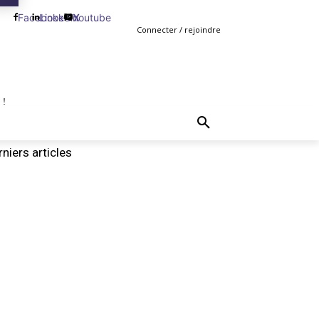
Facebook
Linkedin
Youtube
X
Connecter / rejoindre
 !
TING
GESTION
VENTE
PLUS
MORE
niers articles