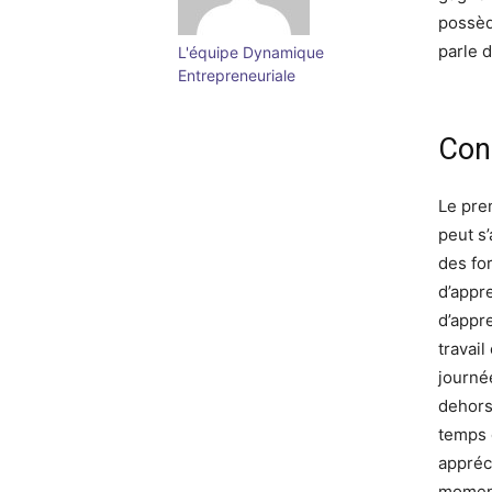
possèd
parle d
L'équipe Dynamique
Entrepreneuriale
Con
Le pre
peut s
des fo
d’appre
d’appr
travai
journé
dehors
temps 
appréci
moment 