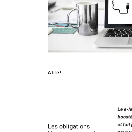
A lire !
Le e-l
boosté
et fai
Les obligations