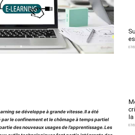
Su
es
07/
Me
cr
earning se développe à grande vitesse. Il a été
la
 par le confinement et le chômage à temps partiel
07/
t partie des nouveaux usages de l’apprentissage. Les