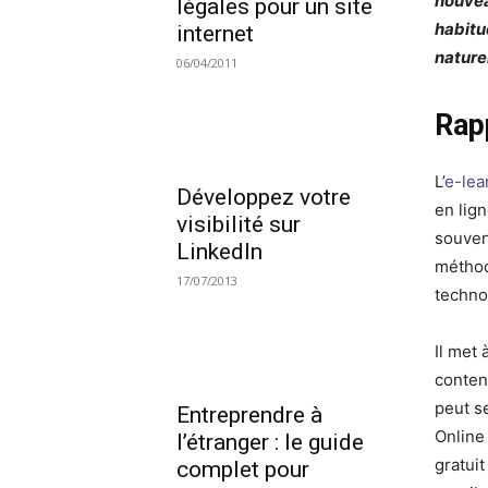
nouvea
légales pour un site
habitu
internet
nature
06/04/2011
Rapp
L’
e-lea
Développez votre
en lig
visibilité sur
souven
LinkedIn
méthod
17/07/2013
techno
Il met
conten
peut s
Entreprendre à
Online
l’étranger : le guide
gratui
complet pour