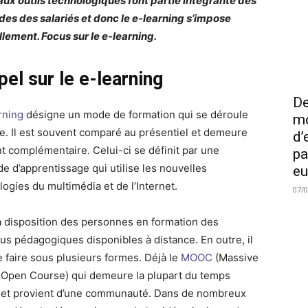
ux outils technologiques font partie intégrante des
des des salariés et donc le e-learning s’impose
llement. Focus sur le e-learning.
el sur le e-learning
De
rning
désigne un mode de formation qui se déroule
mo
ne. Il est souvent comparé au présentiel et demeure
d’
t complémentaire. Celui-ci se définit par une
pa
e d’apprentissage qui utilise les nouvelles
eu
logies du multimédia et de l’Internet.
07/
 à disposition des personnes en formation des
us pédagogiques disponibles à distance. En outre, il
e faire sous plusieurs formes. Déjà le
MOOC
(Massive
 Open Course) qui demeure la plupart du temps
t et provient d’une communauté. Dans de nombreux