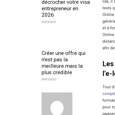
cas, i
décrocher votre visa
entrepreneur en
tests 
2026
Online
généra
20/04/2026
et à fo
Online
distan
afin d
Créer une offre qui
n’est pas la
Les
meilleure mais la
plus crédible
l’e-
08/05/2025
Tout d’
complè
format
pour t
gagner 