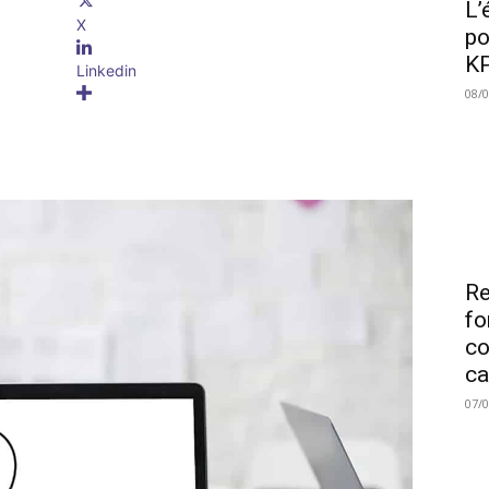
L’
X
po
KP
Linkedin
08/
Re
fo
co
ca
07/