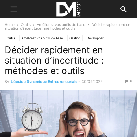
Home
Outils
Améliorez vos outils de base
Décider rapidement en
situation d’incertitude : méthodes et outils
Outils
Améliorez vos outils de base
Gestion
Développer
Décider rapidement en
Les autres méthodes
Les difficultés
Par les outils
situation d’incertitude :
méthodes et outils
0
By
L'équipe Dynamique Entrepreneuriale
-
30/09/2025