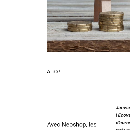
A lire !
Janvie
! Ecov
d’euros
Avec Neoshop, les