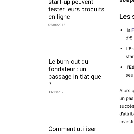
trois 
start-up peuvent
tester leurs produits
Les 
en ligne
05/06/2015
la
F
d’€ 
L’
E
sta
Le burn-out du
l’
Ed
fondateur : un
seu
passage initiatique
?
Alors 
13/10/2025
un pas
succès
d’attr
invest
Comment utiliser