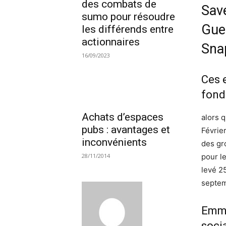
des combats de
Sav
sumo pour résoudre
Gue
les différends entre
actionnaires
Sna
16/09/2023
Ces 
fond
Achats d’espaces
alors 
pubs : avantages et
Févrie
inconvénients
des gr
pour l
28/11/2014
levé 2
septem
Emma
soci