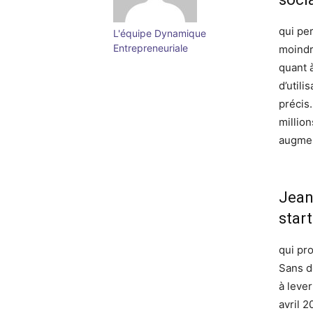
qui pe
L'équipe Dynamique
Entrepreneuriale
moindr
quant à
d’util
précis
millio
augment
Jean
start
qui pr
Sans d
à leve
avril 2