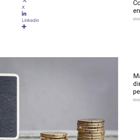
Co
X
en
09/
Linkedin
Ma
di
pe
09/