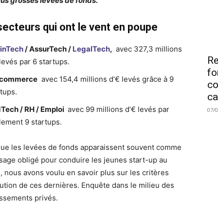
plus grosses levées de fonds.
secteurs qui ont le vent en poupe
inTech
/ AssurTech /
LegalTech
,
avec 327,3 millions
Re
levés par 6 startups.
fo
-commerce
avec 154,4 millions d’€ levés grâce à 9
co
rtups.
ca
Tech / RH / Emploi
avec 99 millions d’€ levés par
07/
lement 9 startups.
que les levées de fonds apparaissent souvent comme
sage obligé pour conduire les jeunes start-up au
, nous avons voulu en savoir plus sur les critères
ibution de ces dernières. Enquête dans le milieu des
issements privés.