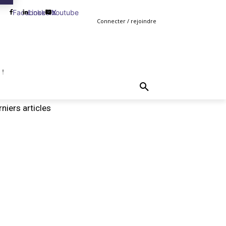
Facebook
Linkedin
Youtube
X
Connecter / rejoindre
 !
TING
GESTION
VENTE
PLUS
MORE
niers articles