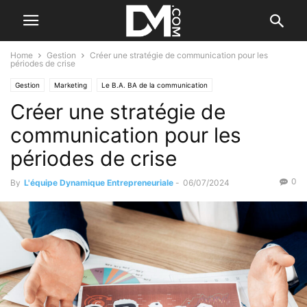
Home
Gestion
Créer une stratégie de communication pour les
périodes de crise
Gestion
Marketing
Le B.A. BA de la communication
Créer une stratégie de
Le B.A. BA de la gestion
Créer
Le B.A. BA de la stratégie
Les difficultés
communication pour les
périodes de crise
0
By
L'équipe Dynamique Entrepreneuriale
-
06/07/2024