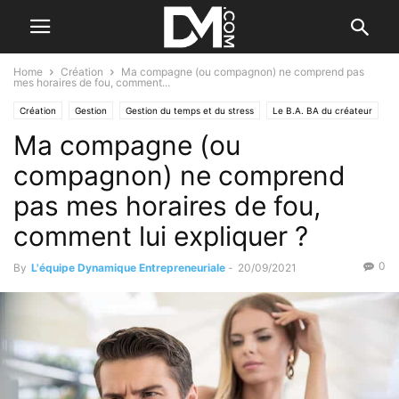
Home
Création
Ma compagne (ou compagnon) ne comprend pas
mes horaires de fou, comment...
Création
Gestion
Gestion du temps et du stress
Le B.A. BA du créateur
Ma compagne (ou
Personnel
compagnon) ne comprend
pas mes horaires de fou,
comment lui expliquer ?
0
By
L'équipe Dynamique Entrepreneuriale
-
20/09/2021