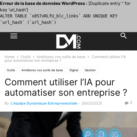
Erreur de la base de données WordPress :
[Duplicate entry '' for
key 'url_hash']
ALTER TABLE `x857vRLfU_blc_links` ADD UNIQUE KEY
`url_hash` (`url_hash`)
Home
Outils
Améliorez vos outils de base
Comment utiliser l’IA
pour automatiser son entreprise ?
Outils
Améliorez vos outils de base
Digital
Gestion
Comment utiliser l’IA pour
Le B.A. BA de la gestion
automatiser son entreprise ?
0
By
L'équipe Dynamique Entrepreneuriale
-
26/03/2025