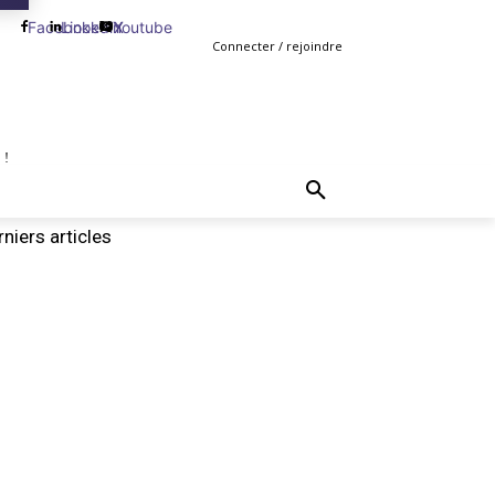
Facebook
Linkedin
Youtube
X
Connecter / rejoindre
 !
TING
GESTION
VENTE
PLUS
MORE
niers articles