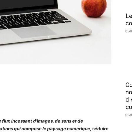
Le
co
05/
C
no
di
co
05/
e flux incessant d’images, de sons et de
itations qui compose le paysage numérique, séduire