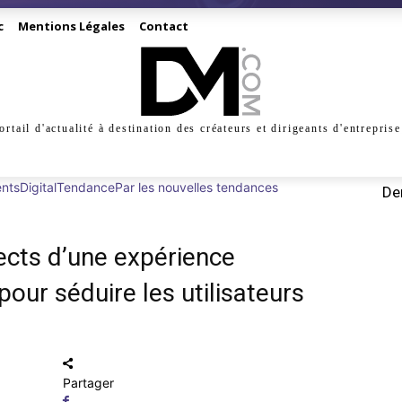
c
Mentions Légales
Contact
ortail d'actualité à destination des créateurs et dirigeants d'entreprise
INESS
CRÉATION
DIGITAL
MANAGEMENT
MARKE
ents
Digital
Tendance
Par les nouvelles tendances
Der
cts d’une expérience
our séduire les utilisateurs
Partager