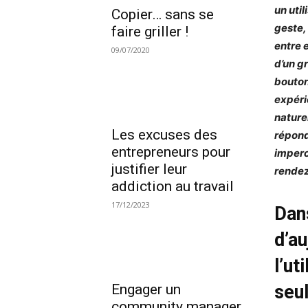
un uti
Copier… sans se
geste,
faire griller !
entre e
09/07/2020
d’un gr
bouton
expéri
naturel
Les excuses des
répond
entrepreneurs pour
imperc
justifier leur
rendez
addiction au travail
17/12/2023
Dan
d’au
l’ut
Engager un
seul
community manager