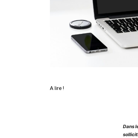
A lire !
Dans l
sollic