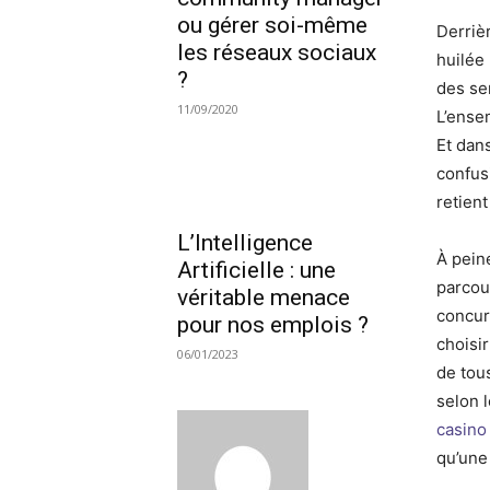
ou gérer soi-même
Derriè
les réseaux sociaux
huilée
?
des se
11/09/2020
L’ense
Et dans
confusi
retient 
L’Intelligence
À pein
Artificielle : une
parcour
véritable menace
concur
pour nos emplois ?
choisi
06/01/2023
de tou
selon 
casino
qu’une