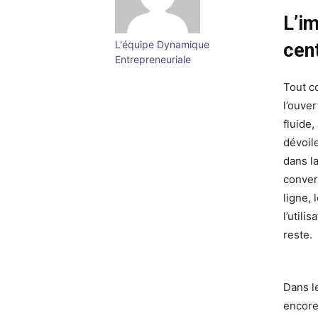
L’i
L'équipe Dynamique
cent
Entrepreneuriale
Tout c
l’ouver
fluide,
dévoil
dans l
conver
ligne, 
l’util
reste.
Dans l
encore