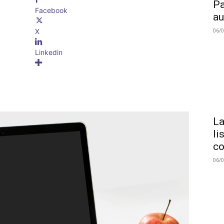
Pa
Facebook
au
06/
X
Linkedin
La
li
co
06/