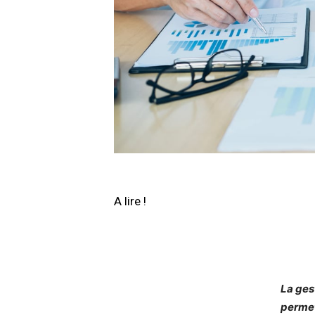
A lire !
La ges
permet 