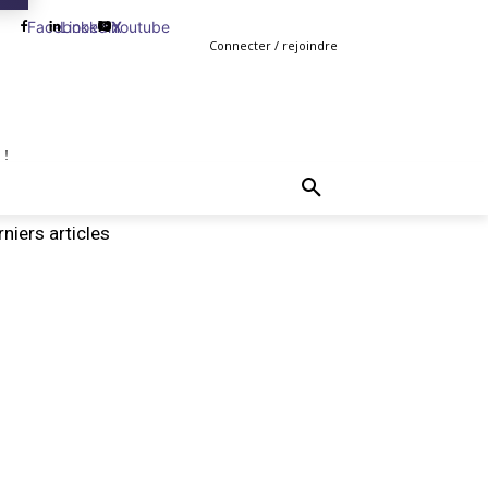
Facebook
Linkedin
Youtube
X
Connecter / rejoindre
 !
TING
GESTION
VENTE
PLUS
MORE
niers articles