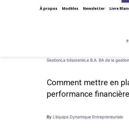
À propos
Modèles
Newsletter
Livre Blan
P
BUS
Gestion
La trésorerie
Le B.A. BA de la gestion
Comment mettre en pla
performance financièr
By
L'équipe Dynamique Entrepreneuriale