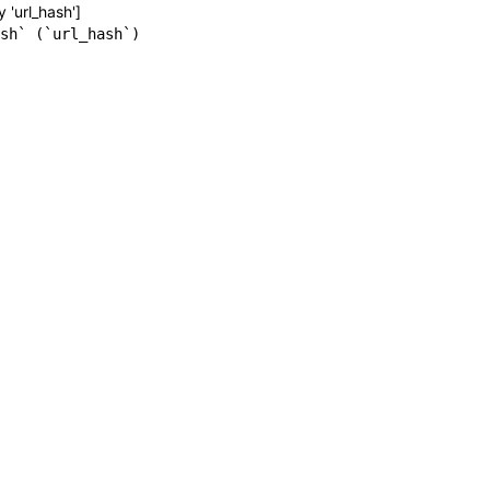
y 'url_hash']
sh` (`url_hash`)