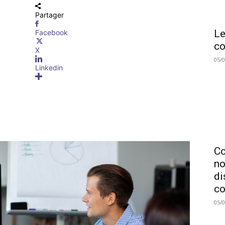
Partager
Le
Facebook
co
X
05/
Linkedin
C
no
di
co
05/