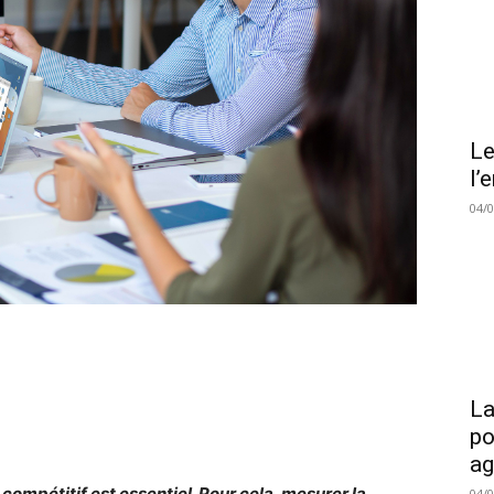
Le
l’
04/
La
po
a
 compétitif est essentiel. Pour cela, mesurer la
04/