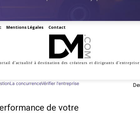
c
Mentions Légales
Contact
ortail d'actualité à destination des créateurs et dirigeants d'entreprise
INESS
CRÉATION
DIGITAL
MANAGEMENT
MARKE
stion
La concurrence
Vérifier l'entreprise
Der
erformance de votre