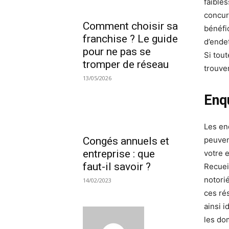
faible
concur
Comment choisir sa
bénéfic
franchise ? Le guide
d’ende
pour ne pas se
Si tou
tromper de réseau
trouver
13/05/2026
Enq
Les en
Congés annuels et
peuven
entreprise : que
votre 
faut-il savoir ?
Recueil
notori
14/02/2023
ces ré
ainsi i
les do