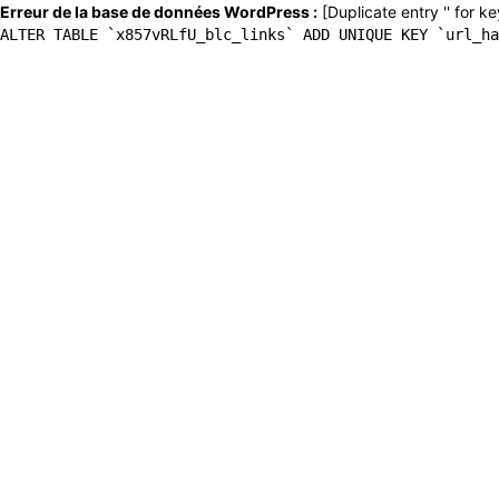
Erreur de la base de données WordPress :
[Duplicate entry '' for ke
ALTER TABLE `x857vRLfU_blc_links` ADD UNIQUE KEY `url_ha