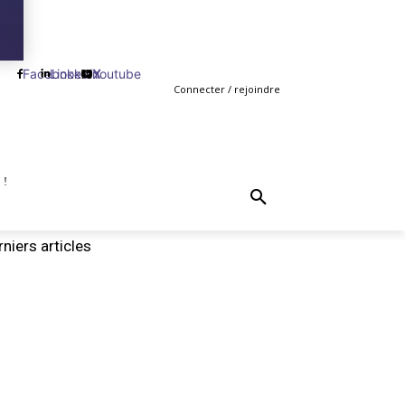
Facebook
Linkedin
Youtube
X
Connecter / rejoindre
 !
TING
GESTION
VENTE
PLUS
MORE
niers articles