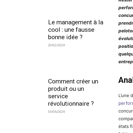
perfor
concur
Le management à la
prendr
cool : une fausse
peloto
bonne idée ?
évolut
20/02/2024
positi
quelqu
entrep
Ana
Comment créer un
produit ou un
L’une 
service
révolutionnaire ?
perfor
concur
03/06/2024
compar
états f