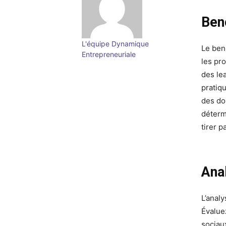
Ben
L'équipe Dynamique
Le ben
Entrepreneuriale
les pr
des lea
pratiq
des do
déterm
tirer p
Ana
L’anal
Évaluez
sociau