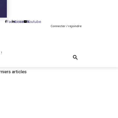
Facebook
Linkedin
Youtube
X
Connecter / rejoindre
 !
TING
GESTION
VENTE
PLUS
MORE
niers articles