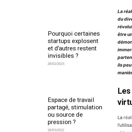
La réa
du div
révolu
Pourquoi certaines
être u
startups explosent
démons
et d’autres restent
immersi
invisibles ?
parten
28/02/2025
ils pe
manièr
Les 
Espace de travail
virt
partagé, stimulation
ou source de
La
réal
pression ?
l’util
28/05/2022