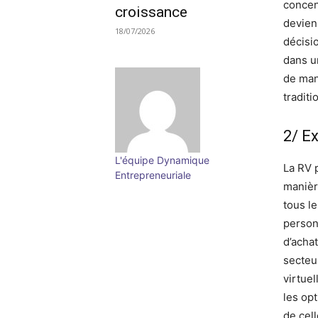
concen
croissance
devien
18/07/2026
décisio
dans u
de man
traditi
2/ E
L'équipe Dynamique
La RV 
Entrepreneuriale
manièr
tous le
person
d’achat
secteur
virtuel
les op
de cell