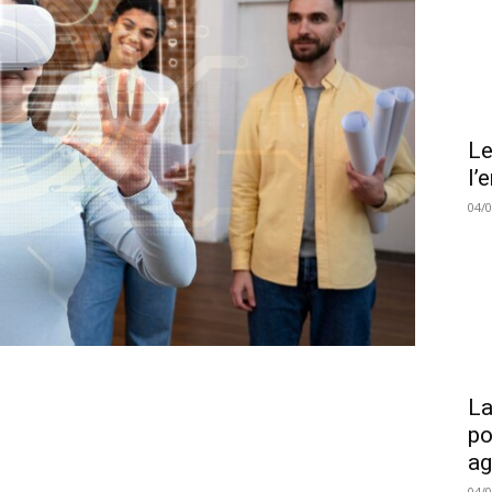
Le
l’
04/
La
po
a
04/