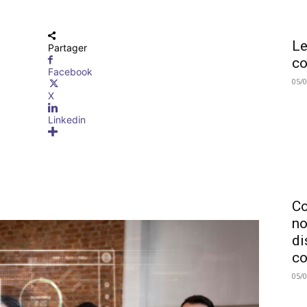
Le
Partager
co
Facebook
05/
X
Linkedin
C
no
di
co
05/