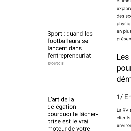
et imm
explor
des sc
physiq
en plu
Sport : quand les
présen
footballeurs se
lancent dans
l’entrepreneuriat
Les 
13/06/2018
pour
dém
1/ E
L’art de la
délégation :
La RV 
pourquoi le lâcher-
client
prise est le vrai
enviro
moteur de votre