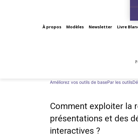
À propos
Modèles
Newsletter
Livre Blan
P
BUS
Améliorez vos outils de base
Par les outils
Dé
Comment exploiter la ré
présentations et des d
interactives ?