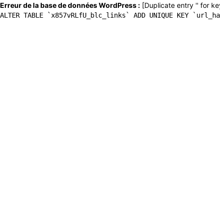
Erreur de la base de données WordPress :
[Duplicate entry '' for ke
ALTER TABLE `x857vRLfU_blc_links` ADD UNIQUE KEY `url_ha