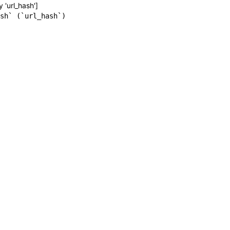
y 'url_hash']
sh` (`url_hash`)