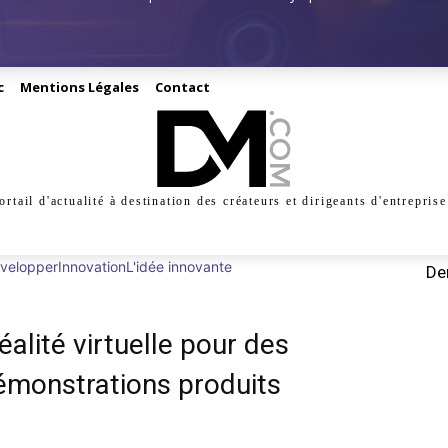
c
Mentions Légales
Contact
ortail d'actualité à destination des créateurs et dirigeants d'entreprise
INESS
CRÉATION
DIGITAL
MANAGEMENT
MARKE
velopper
Innovation
L'idée innovante
Der
alité virtuelle pour des
émonstrations produits