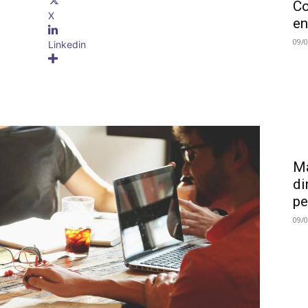
Co
X
en
09/
Linkedin
Ma
di
pe
09/