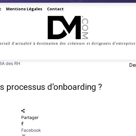
c
Mentions Légales
Contact
ortail d'actualité à destination des créateurs et dirigeants d'entreprise
INESS
CRÉATION
DIGITAL
MANAGEMENT
MARKE
 BA des RH
Der
s processus d’onboarding ?
Partager
Facebook