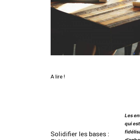
A lire !
Les ent
qui es
fidéli
Solidifier les bases :
d’onbo