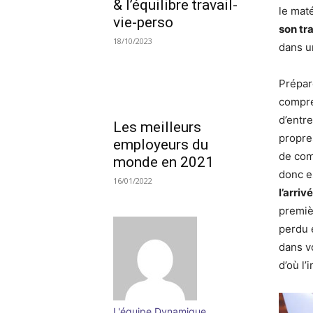
& l’équilibre travail-
le maté
vie-perso
son tra
18/10/2023
dans u
Prépare
compre
d’entr
Les meilleurs
propre
employeurs du
de com
monde en 2021
donc e
16/01/2022
l’arri
premiè
perdu e
dans v
d’où l
L'équipe Dynamique