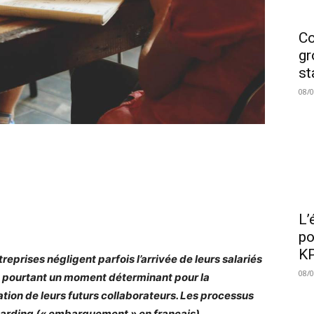
Co
gr
st
08/
L’
po
KP
reprises négligent parfois l’arrivée de leurs salariés
08/
t pourtant un moment déterminant pour la
sation de leurs futurs collaborateurs. Les processus
arding (« embarquement » en français)