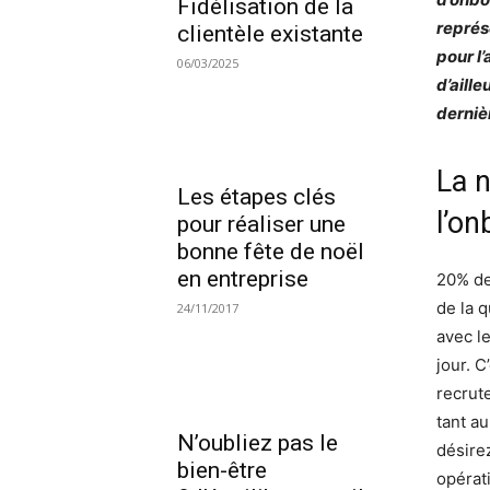
Fidélisation de la
représ
clientèle existante
pour l’
06/03/2025
d’aill
derniè
La n
Les étapes clés
l’on
pour réaliser une
bonne fête de noël
en entreprise
20% de
de la q
24/11/2017
avec l
jour. 
recrut
tant a
N’oubliez pas le
désire
bien-être
opérat