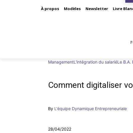
À propos
Modèles
Newsletter
Livre Blan
P
BUS
Management
L'intégration du salarié
Le B.A.
Comment digitaliser vo
By
L'équipe Dynamique Entrepreneuriale
28/04/2022