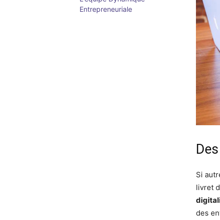
Entrepreneuriale
Des 
Si autr
livret 
digita
des en