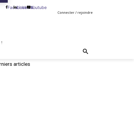
Facebook
Linkedin
Youtube
X
Connecter / rejoindre
 !
TING
GESTION
VENTE
PLUS
MORE
niers articles