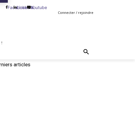
Facebook
Linkedin
Youtube
X
Connecter / rejoindre
 !
TING
GESTION
VENTE
PLUS
MORE
niers articles