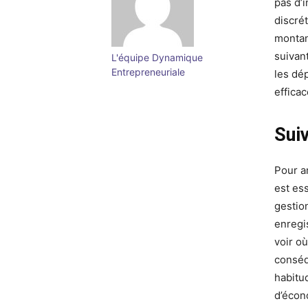
pas d’
discré
montan
suivan
L'équipe Dynamique
Entrepreneuriale
les dé
effica
Sui
Pour a
est ess
gestio
enregi
voir où
conséq
habitu
d’écon