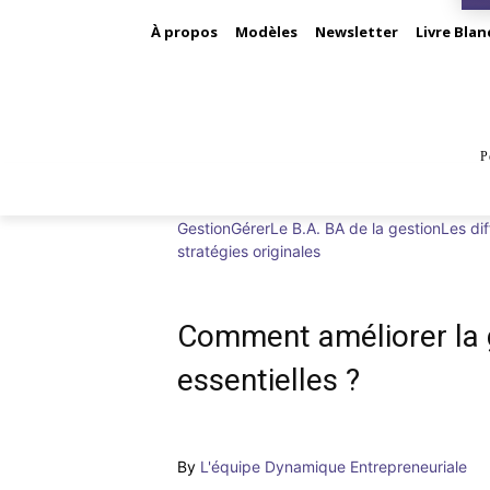
À propos
Modèles
Newsletter
Livre Blan
P
BUS
Gestion
Gérer
Le B.A. BA de la gestion
Les dif
stratégies originales
Comment améliorer la 
essentielles ?
By
L'équipe Dynamique Entrepreneuriale