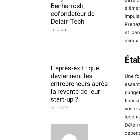
Benharrosh,
élémen
cofondateur de
impulsi
Delair-Tech
Prenez
01/07/2016
et ide
mieux 
Étab
L’après-exit : que
deviennent les
Une fo
entrepreneurs après
essenti
la revente de leur
budget 
start-up ?
financ
29/04/2025
vos re
logemen
Déterm
dépens