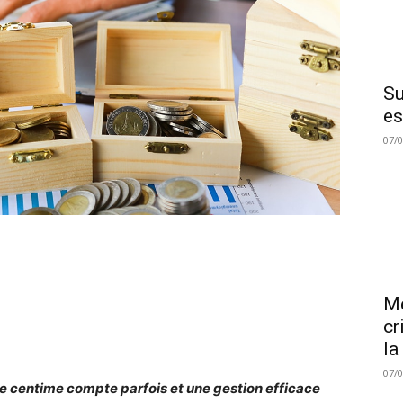
Su
es
07/
Me
cr
la
07/
 centime compte parfois et une gestion efficace