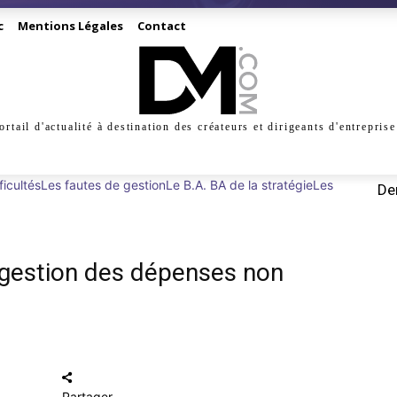
c
Mentions Légales
Contact
ortail d'actualité à destination des créateurs et dirigeants d'entreprise
INESS
CRÉATION
DIGITAL
MANAGEMENT
MARKE
ficultés
Les fautes de gestion
Le B.A. BA de la stratégie
Les
Der
gestion des dépenses non
Partager