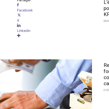
L’
po
Facebook
KP
X
08/
Linkedin
Re
fo
co
ca
07/