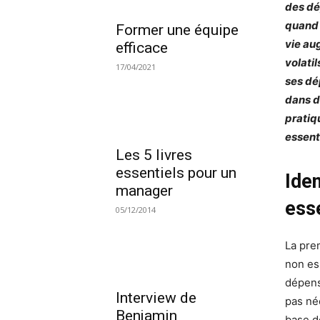
des dé
quand 
Former une équipe
vie au
efficace
volatil
17/04/2021
ses dé
dans d
pratiq
essent
Les 5 livres
essentiels pour un
Ide
manager
ess
05/12/2014
La pre
non ess
dépens
Interview de
pas né
Benjamin
base d