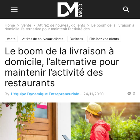
Home
Vente
Attirez de nouveaux clients
Le boom de la livraison à
domicile, l’alternative pour maintenir l’activité des...
Vente
Attirez de nouveaux clients
Business
Fidélisez vos clients
Le boom de la livraison à
Gestion
Gérer
Les difficultés
domicile, l’alternative pour
maintenir l’activité des
restaurants
0
By
L'équipe Dynamique Entrepreneuriale
-
24/11/2020