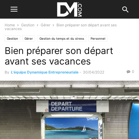
Home
Gestion
Gérer
Bien préparer son départ avant ses
vacances
Gestion
Gérer
Gestion du temps et du stress
Personnel
Bien préparer son départ
avant ses vacances
0
By
L'équipe Dynamique Entrepreneuriale
-
30/04/2022