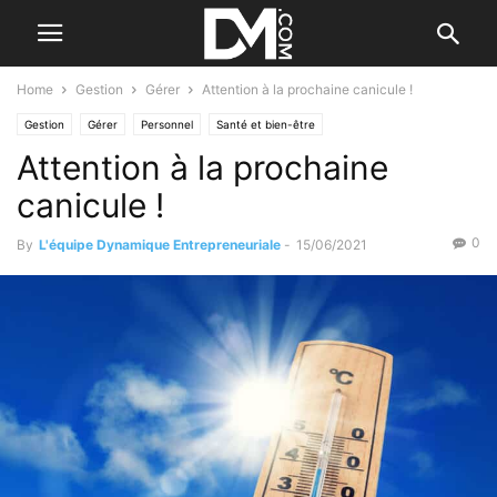
Home
Gestion
Gérer
Attention à la prochaine canicule !
Gestion
Gérer
Personnel
Santé et bien-être
Attention à la prochaine
canicule !
0
By
L'équipe Dynamique Entrepreneuriale
-
15/06/2021