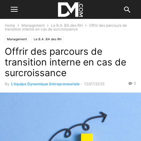
Home
Management
Le B.A. BA des RH
Offrir des parcours de
transition interne en cas de surcroissance
Management
Le B.A. BA des RH
Offrir des parcours de
transition interne en cas de
surcroissance
0
By
L'équipe Dynamique Entrepreneuriale
-
12/07/2025