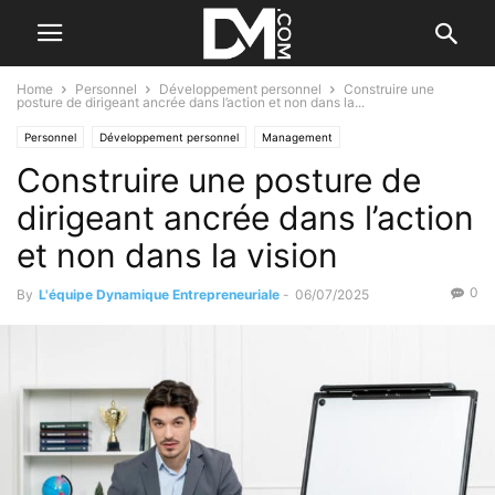
Home
Personnel
Développement personnel
Construire une
posture de dirigeant ancrée dans l’action et non dans la...
Personnel
Développement personnel
Management
Construire une posture de
Les qualités de l'entrepreneur
Créer
Planifier ses actions
dirigeant ancrée dans l’action
et non dans la vision
0
By
L'équipe Dynamique Entrepreneuriale
-
06/07/2025