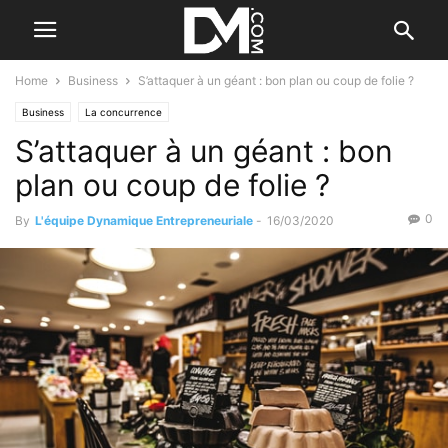
Home
Business
S’attaquer à un géant : bon plan ou coup de folie ?
Business
La concurrence
S’attaquer à un géant : bon
plan ou coup de folie ?
0
By
L'équipe Dynamique Entrepreneuriale
-
16/03/2020