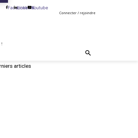
Facebook
Linkedin
Youtube
X
Connecter / rejoindre
 !
TING
GESTION
VENTE
PLUS
MORE
niers articles