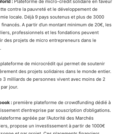
orld :
Plateforme de micro-crédit solidaire en faveur
lutte contre la pauvreté et le développement de
omie locale. Déjà 9 pays soutenus et plus de 3000
s financés. A partir d’un montant minimum de 20€, les
uliers, professionnels et les fondations peuvent
ir des projets de micro entrepreneurs dans le
.
plateforme de microcrédit qui permet de soutenir
ièrement des projets solidaires dans le monde entier.
e 3 milliards de personnes vivent avec moins de 2
 par jour.
book :
première plateforme de crowdfunding dédié à
tissement d’entreprise par souscription d’obligations.
plateforme agréée par l’Autorité des Marchés
iers, propose un investissement à partir de 1000€
rsonne et par projet. Ces placements financiers