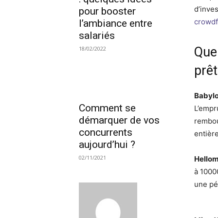
d’inve
pour booster
crowd
l’ambiance entre
salariés
Quel
18/02/2022
prêt
Babylo
Comment se
L’empr
démarquer de vos
rembou
concurrents
entièr
aujourd’hui ?
02/11/2021
Hellom
à 1000
une pé