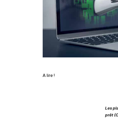
A lire !
Les pl
prêt (