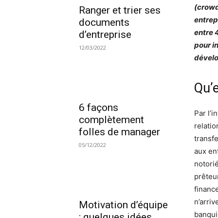
(crowd
Ranger et trier ses
entrep
documents
entre 
d’entreprise
pour in
12/03/2022
dévelo
Qu’
6 façons
Par l’
complètement
relatio
folles de manager
transf
05/12/2022
aux en
notorié
prêteur
financ
n’arriv
Motivation d’équipe
banquie
: quelques idées