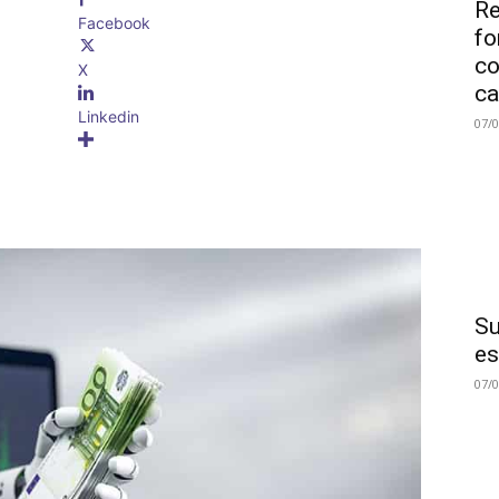
Re
Facebook
fo
co
X
ca
Linkedin
07/
Su
es
07/