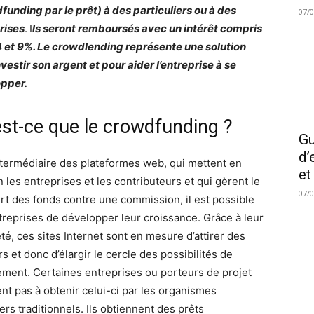
funding par le prêt) à des particuliers ou à des
07/
rises
.
I
ls seront remboursés avec un intérêt compris
4 et 9%. Le crowdlending représente une solution
vestir son argent et pour aider l’entreprise à se
pper.
est-ce que le crowdfunding ?
Gu
d’
intermédiaire des plateformes web, qui mettent en
et
n les entreprises et les contributeurs et qui gèrent le
07/
ert des fonds contre une commission, il est possible
treprises de développer leur croissance. Grâce à leur
té, ces sites Internet sont en mesure d’attirer des
s et donc d’élargir le cercle des possibilités de
ement. Certaines entreprises ou porteurs de projet
ent pas à obtenir celui-ci par les organismes
rs traditionnels. Ils obtiennent des prêts