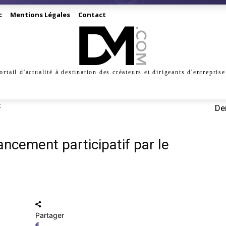
c
Mentions Légales
Contact
ortail d'actualité à destination des créateurs et dirigeants d'entreprise
INESS
CRÉATION
DIGITAL
MANAGEMENT
MARKE
t
Der
ncement participatif par le
Partager