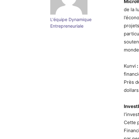
MicroW
de la 
l’écon
L'équipe Dynamique
projet
Entrepreneuriale
partic
souten
monde
Kunvi
:
financ
Près d
dollars
Invest
l’inves
Cette 
Financ
par pe