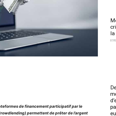
Me
cr
la
07/
De
mo
d’
ateformes de financement participatif par le
pa
eu
Crowdlending) permettent de prêter de l’argent