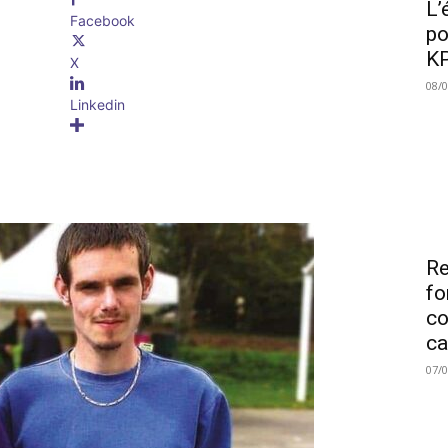
L’
Facebook
po
KP
X
08/
Linkedin
Re
fo
co
ca
07/