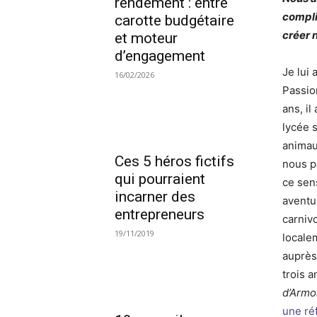
rendement : entre
compli
carotte budgétaire
créer 
et moteur
d’engagement
Je lui a
16/02/2026
Passio
ans, il
lycée s
animau
Ces 5 héros fictifs
nous p
qui pourraient
ce sen
incarner des
aventu
entrepreneurs
carniv
19/11/2019
locale
auprès
trois 
d’Armo
une ré