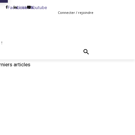
Facebook
Linkedin
Youtube
X
Connecter / rejoindre
 !
TING
GESTION
VENTE
PLUS
MORE
niers articles