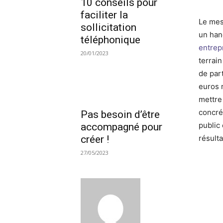
10 conseils pour
faciliter la
Le mes
sollicitation
un han
téléphonique
entrep
20/01/2023
terrai
de par
euros r
mettre
concré
Pas besoin d’être
public 
accompagné pour
créer !
résulta
27/05/2023