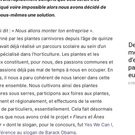
qué voire impossible alors nous avons décidé de
nous-mêmes une solution.
i dit :
« Nous allons monter ton entreprise »
.
nné par les plantes carnivores depuis l’âge de quinze
De
 avait déjà réalisé un parcours scolaire au sein d’un
mo
pécialisé dans l’horticulture. Les plantes et les
d’
x constituent, pour nous, des passions communes et
pa
assions déjà pas mal de temps à nous en occuper. En
eu
s, il nous a paru cohérent de nous lancer dans cette
07/
re ensemble. Nous cultivons ainsi des plantes
ores sous serres, participons aux foires aux plantes,
ment et régionalement, et effectuons de la vente
 de particuliers, essentiellement. Cela fait désormais
ans que nous avons créé le projet
« Fleurs et Ânes
r »
dont le slogan, pour le concours, fut
Yes We Can !,
férence au slogan de Barack Obama
.