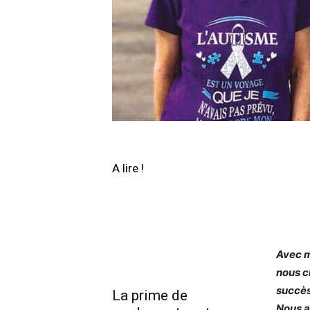
A lire !
Avec m
nous c
succès
La prime de
Nous a