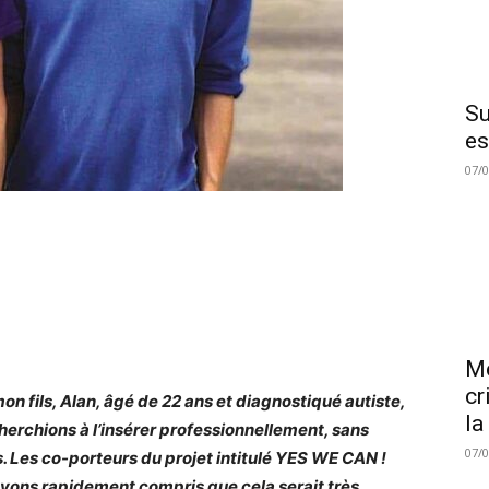
Su
es
07/
Me
cr
on fils, Alan, âgé de 22 ans et diagnostiqué autiste,
la
herchions à l’insérer professionnellement, sans
07/
. Les co-porteurs du projet intitulé YES WE CAN !
vons rapidement compris que cela serait très