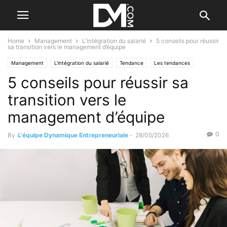
Home
Management
L'intégration du salarié
5 conseils pour réussir
sa transition vers le management d’équipe
Management
L'intégration du salarié
Tendance
Les tendances
5 conseils pour réussir sa
Par les nouvelles tendances
transition vers le
management d’équipe
0
By
L'équipe Dynamique Entrepreneuriale
-
28/05/2026