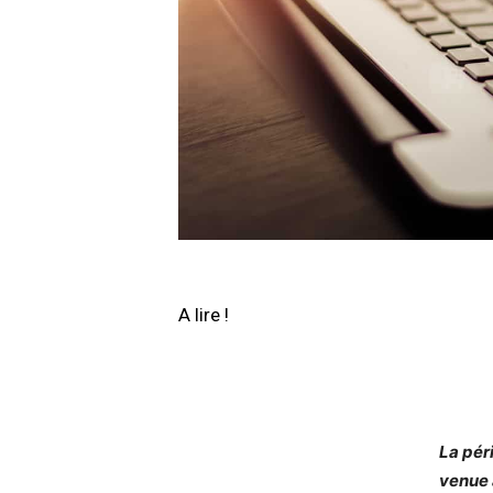
A lire !
La pér
venue