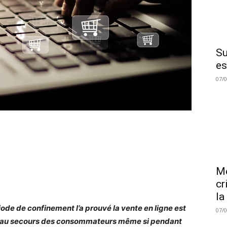
Su
es
07/
Me
cr
la
iode de confinement l’a prouvé la vente en ligne est
07/
 au secours des consommateurs même si pendant