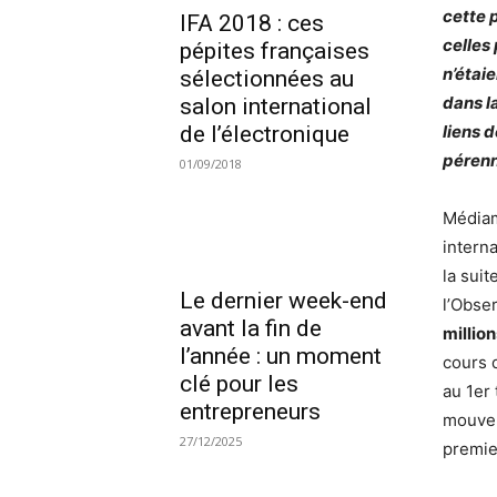
cette 
IFA 2018 : ces
celles
pépites françaises
n’étai
sélectionnées au
dans l
salon international
liens 
de l’électronique
pérenn
01/09/2018
Médiam
intern
la sui
Le dernier week-end
l’Obse
avant la fin de
millio
l’année : un moment
cours 
clé pour les
au 1er
entrepreneurs
mouvem
27/12/2025
premie