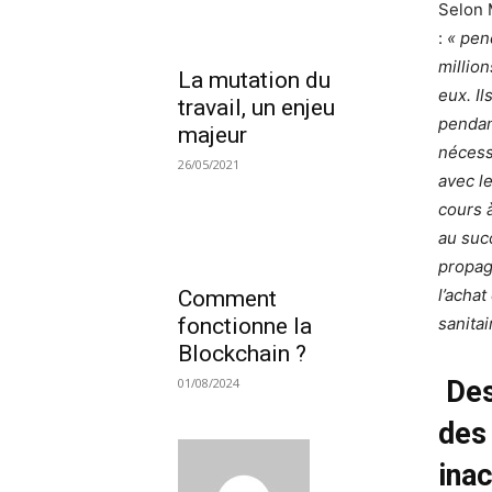
Selon 
:
« pen
millio
La mutation du
eux. Il
travail, un enjeu
pendan
majeur
nécessa
26/05/2021
avec l
cours 
au suc
propag
l’achat
Comment
sanitai
fonctionne la
Blockchain ?
Des
01/08/2024
des
ina