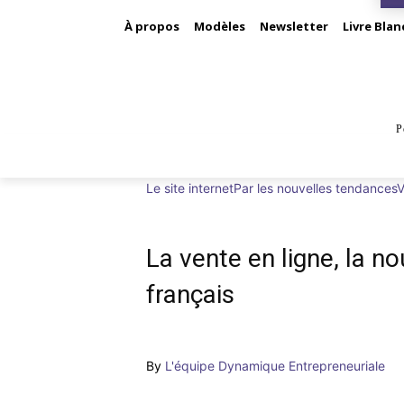
À propos
Modèles
Newsletter
Livre Blan
P
BUS
Le site internet
Par les nouvelles tendances
V
La vente en ligne, la n
français
By
L'équipe Dynamique Entrepreneuriale