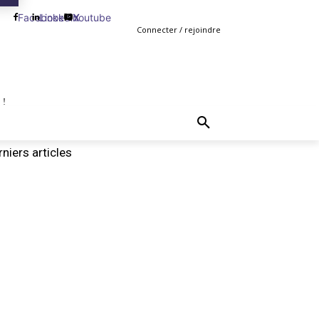
Facebook
Linkedin
Youtube
X
Connecter / rejoindre
 !
TING
GESTION
VENTE
PLUS
MORE
niers articles