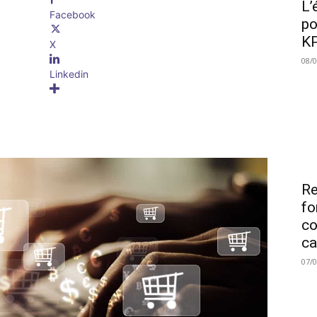
L’
Facebook
po
KP
X
08/
Linkedin
Re
fo
co
ca
07/