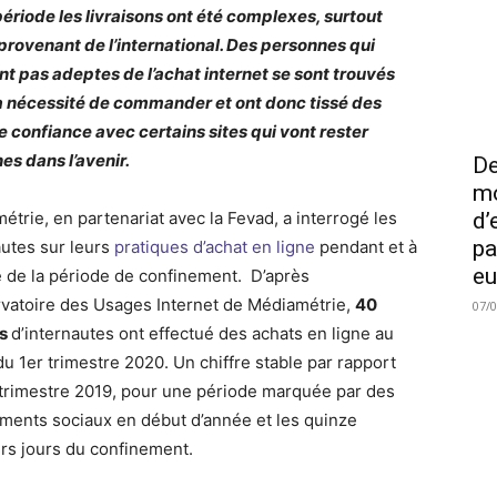
période les livraisons ont été complexes, surtout
 provenant de l’international. Des personnes qui
ent pas adeptes de l’achat internet se sont trouvés
a nécessité de commander et ont donc tissé des
de confiance avec certains sites qui vont rester
es dans l’avenir.
De
mo
étrie, en partenariat avec la Fevad, a interrogé les
d’
pa
autes sur leurs
pratiques d’achat en ligne
pendant et à
eu
te de la période de confinement. D’après
rvatoire des Usages Internet de Médiamétrie,
40
07/
ns
d’internautes ont effectué des achats en ligne au
du 1er trimestre 2020. Un chiffre stable par rapport
 trimestre 2019, pour une période marquée par des
ents sociaux en début d’année et les quinze
rs jours du confinement.