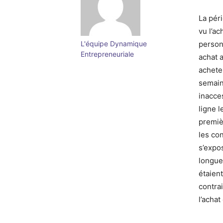
La pér
vu l’ac
person
L'équipe Dynamique
Entrepreneuriale
achat 
achete
semain
inacce
ligne l
premiè
les co
s’expos
longue
étaient
contra
l’achat