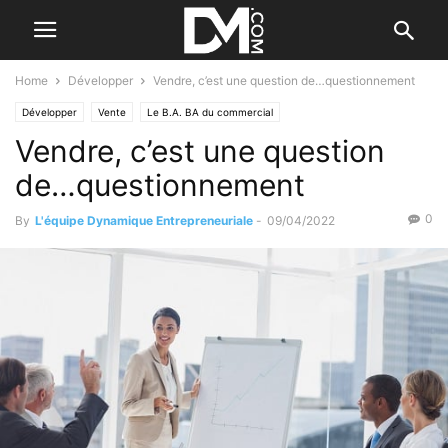
Home
Développer
Vendre, c’est une question de…questionnement
Développer
Vente
Le B.A. BA du commercial
Vendre, c’est une question
de…questionnement
0
By
L'équipe Dynamique Entrepreneuriale
-
09/04/2022