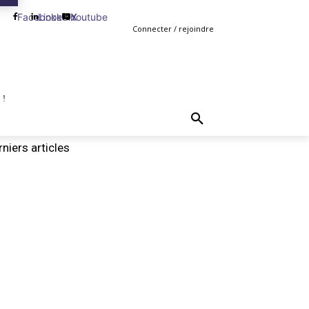
Facebook
Linkedin
Youtube
X
Connecter / rejoindre
 !
TING
GESTION
VENTE
PLUS
MORE
niers articles