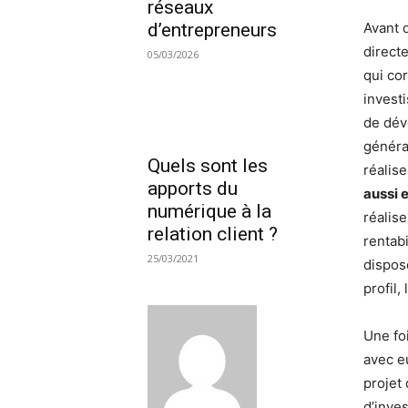
réseaux
d’entrepreneurs
Avant 
direct
05/03/2026
qui co
invest
de dév
généra
Quels sont les
réalise
apports du
aussi 
numérique à la
réalis
relation client ?
rentabi
25/03/2021
dispos
profil,
Une fo
avec e
projet 
d’inves