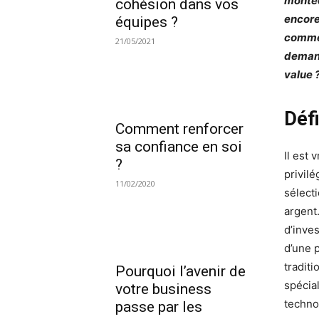
montée
cohésion dans vos
encore
équipes ?
commen
21/05/2021
demand
value 
Défi
Comment renforcer
sa confiance en soi
Il est
?
privilé
11/02/2020
sélecti
argent
d’inves
d’une p
tradit
Pourquoi l’avenir de
spécia
votre business
techno
passe par les