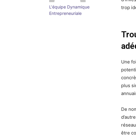
L'équipe Dynamique
trop i
Entrepreneuriale
Trou
adé
Une fo
potenti
concrè
plus s
annuai
De nom
d’autr
réseau
être co