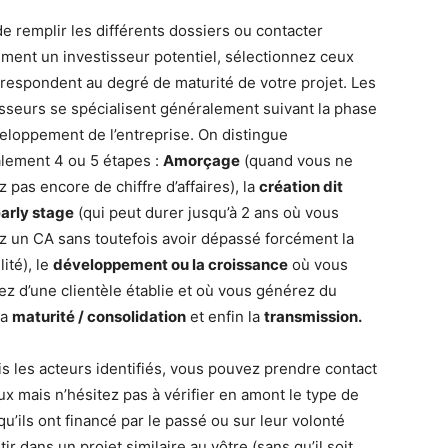
de remplir les différents dossiers ou contacter
ement un investisseur potentiel, sélectionnez ceux
rrespondent au degré de maturité de votre projet. Les
isseurs se spécialisent généralement suivant la phase
eloppement de l’entreprise. On distingue
lement 4 ou 5 étapes :
Amorçage
(quand vous ne
z pas encore de chiffre d’affaires), la
création dit
early stage
(qui peut durer jusqu’à 2 ans où vous
ez un CA sans toutefois avoir dépassé forcément la
lité), le
développement ou la croissance
où vous
ez d’une clientèle établie et où vous générez du
 la
maturité / consolidation
et enfin la
transmission.
is les acteurs identifiés, vous pouvez prendre contact
ux mais n’hésitez pas à vérifier en amont le type de
qu’ils ont financé par le passé ou sur leur volonté
tir dans un projet similaire au vôtre (sans qu’il soit