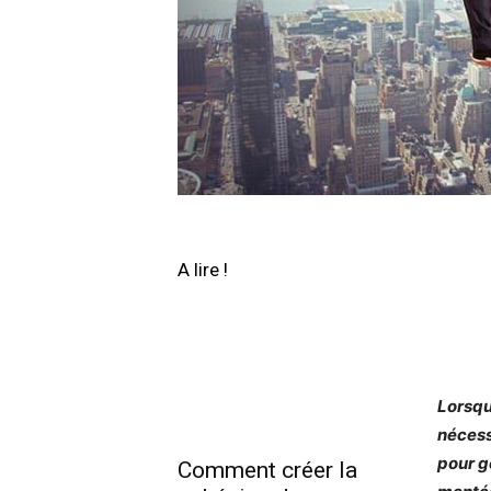
A lire !
Lorsque
nécess
pour gé
Comment créer la