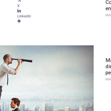
Co
X
en
09/
Linkedin
Ma
di
pe
09/