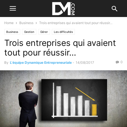
Home
Business
Trois entreprises qui avaient tout pour réussir…
Business
Gestion
Gérer
Les difficultés
Trois entreprises qui avaient
tout pour réussir…
0
By
L'équipe Dynamique Entrepreneuriale
-
14/08/2017