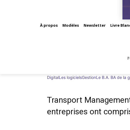
À propos
Modèles
Newsletter
Livre Blan
P
BUS
Digital
Les logiciels
Gestion
Le B.A. BA de la g
Transport Management 
entreprises ont compri