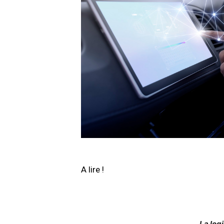
A lire !
La log