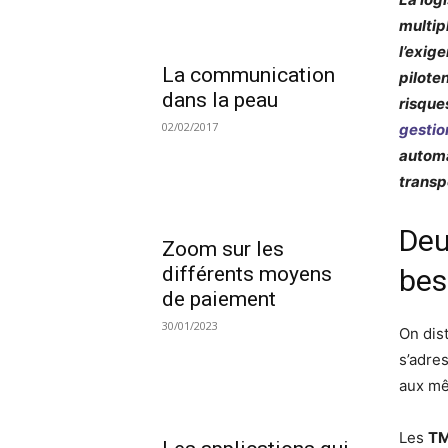
multipl
l’exig
La communication
pilote
dans la peau
risque
02/02/2017
gestio
automa
transpo
Deu
Zoom sur les
différents moyens
bes
de paiement
30/01/2023
On dis
s’adre
aux mê
Les
TM