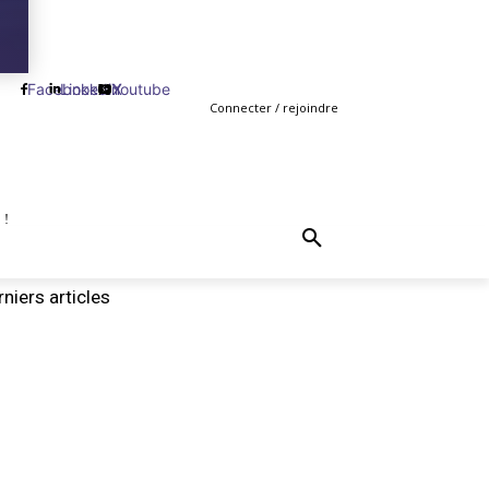
Facebook
Linkedin
Youtube
X
Connecter / rejoindre
 !
TING
GESTION
VENTE
PLUS
MORE
niers articles