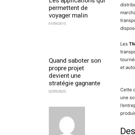
Les applications qui
distri
permettent de
marcha
voyager malin
transpo
01/09/2015
dispose
Les
TM
transp
tourné
Quand saboter son
propre projet
et aut
devient une
stratégie gagnante
Cette 
02/09/2025
une sol
l’entr
produir
Des