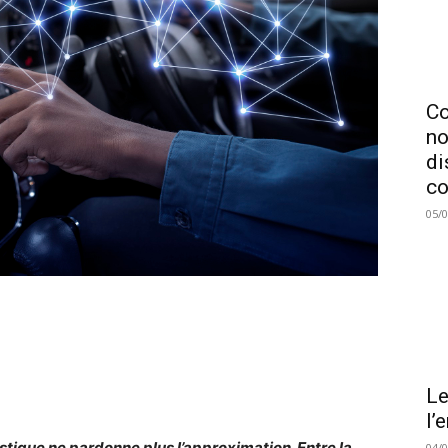
C
no
di
co
05/
Le
l’
istique ne pardonne plus l’approximation. Entre la
04/