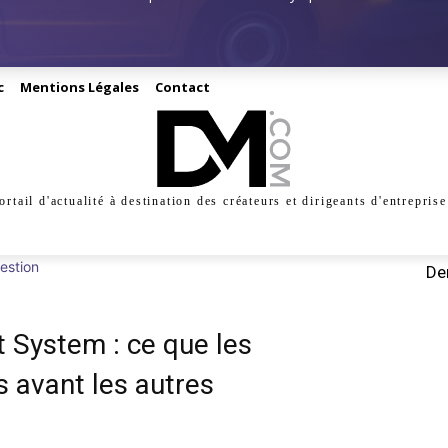
c
Mentions Légales
Contact
ortail d'actualité à destination des créateurs et dirigeants d'entreprise
INESS
CRÉATION
DIGITAL
MANAGEMENT
MARKE
estion
Der
System : ce que les
s avant les autres