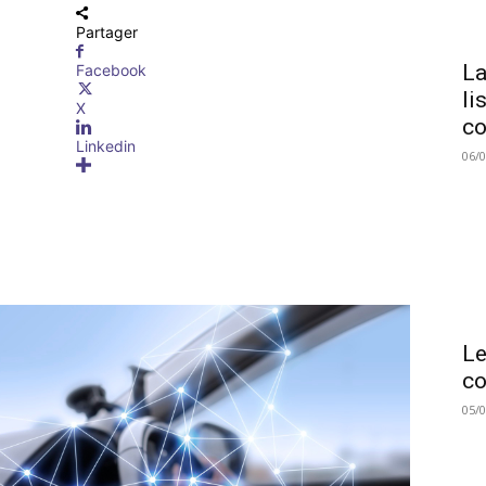
Partager
La
Facebook
li
X
co
Linkedin
06/
Le
co
05/