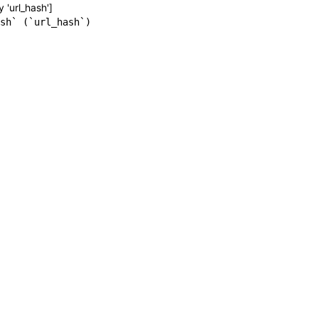
y 'url_hash']
sh` (`url_hash`)