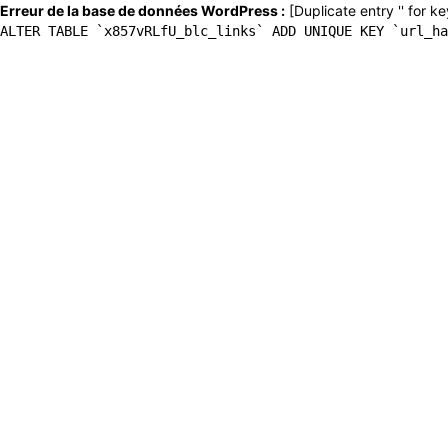
Erreur de la base de données WordPress :
[Duplicate entry '' for ke
ALTER TABLE `x857vRLfU_blc_links` ADD UNIQUE KEY `url_ha