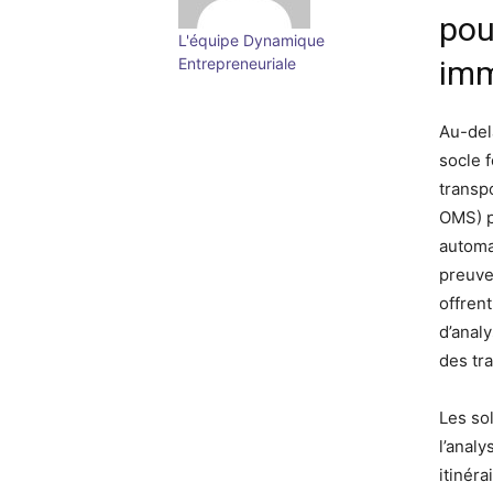
pou
L'équipe Dynamique
Entrepreneuriale
imm
Au-del
socle 
transp
OMS) po
automa
preuve
offrent
d’analy
des tr
Les so
l’analy
itinéra