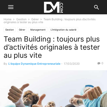
Home
Gestion
Gérer
Team Building : toujours plus d’activités
originales à tester au plus vite
Gestion
Gérer
Management
L'intégration du salarié
Team Building : toujours plus
Le B.A. BA des RH
d’activités originales à tester
au plus vite
0
By
L'équipe Dynamique Entrepreneuriale
-
17/03/2020