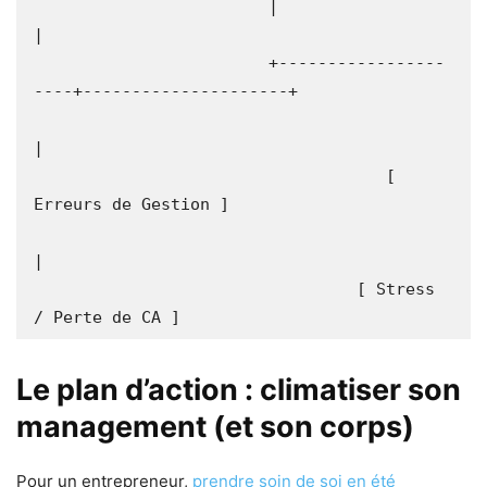
                        |                                           
|

                        +-----------------
----+---------------------+

|

                                    [ 
Erreurs de Gestion ]

|

                                 [ Stress 
Le plan d’action : climatiser son
management (et son corps)
Pour un entrepreneur,
prendre soin de soi en été