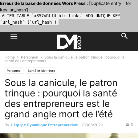
Erreur de la base de données WordPress :
[Duplicate entry '' for
key 'url_hash']
ALTER TABLE `x857vRLfU_blc_links` ADD UNIQUE KEY
`url_hash` (`url_hash`)
Home
Personnel
Sous la canicule, le patron trinque : pourquoi la
santé des entrepreneurs...
Personnel
Santé et bien-être
Sous la canicule, le patron
trinque : pourquoi la santé
des entrepreneurs est le
grand angle mort de l’été
0
By
L'équipe Dynamique Entrepreneuriale
-
07/06/2026