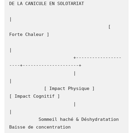
DE LA CANICULE EN SOLOTARIAT

|

                                     [ 
Forte Chaleur ]

|

                        +-----------------
----+---------------------+

                        |                                           
|

             [ Impact Physique ]                             
[ Impact Cognitif ]

                        |                                           
|

           Sommeil haché & Déshydratation                  
Baisse de concentration
