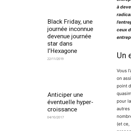
à deve
radica
Black Friday, une
l’entr
journée inconnue
ceux d
devenue journée
entrep
star dans
l’Hexagone
Un 
22/11/2019
Vous l’
on ass
point 
quasim
Anticiper une
pour l
éventuelle hyper-
croissance
autres 
nombre 
04/10/2017
(et ce