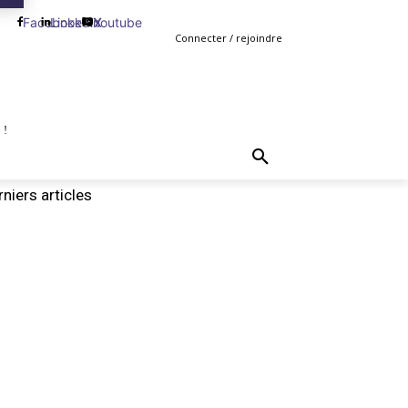
Facebook
Linkedin
Youtube
X
Connecter / rejoindre
 !
TING
GESTION
VENTE
PLUS
MORE
niers articles