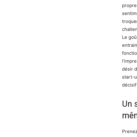
propre
sentim
troquer
challe
Le goû
entrai
foncti
l’impre
désir 
start-
décisif
Un s
mêm
Prenez