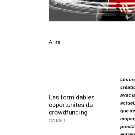
A lire !
Les cr
créati
avec l
Les formidables
actuel,
opportunités du
que de
crowdfunding
employ
05/11/2013
prestat
entrep