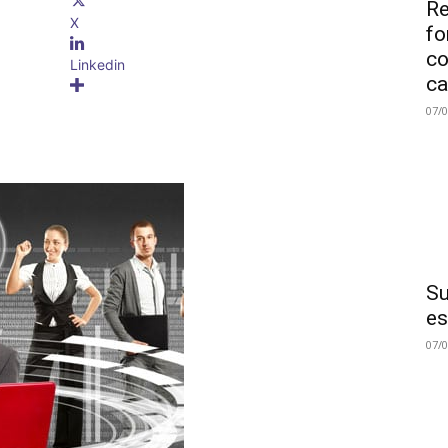
Re
X
fo
co
Linkedin
ca
07/
Su
es
07/