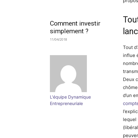
propos
Tout
Comment investir
lan
simplement ?
11/04/2018
Tout d’
influe
nombre
transm
Deux c
chômeu
d’un em
L'équipe Dynamique
compt
Entrepreneuriale
l’expli
lequel
(libér
peuven