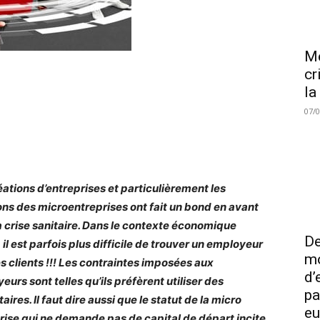
Me
cr
la
07/
éations d’entreprises et particulièrement les
ons des microentreprises ont fait un bond en avant
a crise sanitaire. Dans le contexte économique
De
 il est parfois plus difficile de trouver un employeur
mo
s clients !!! Les contraintes imposées aux
d’
eurs sont telles qu’ils préfèrent utiliser des
pa
aires. Il faut dire aussi que le statut de la micro
eu
rise qui ne demande pas de capital de départ incite