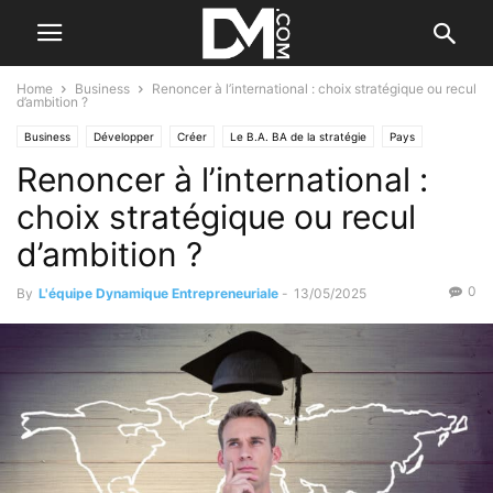
Home
Business
Renoncer à l’international : choix stratégique ou recul
d’ambition ?
Business
Développer
Créer
Le B.A. BA de la stratégie
Pays
Renoncer à l’international :
Valorisation d'entreprise
choix stratégique ou recul
d’ambition ?
0
By
L'équipe Dynamique Entrepreneuriale
-
13/05/2025