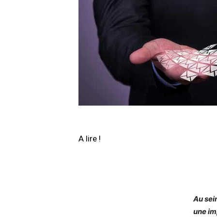
A lire !
Au sein
une im