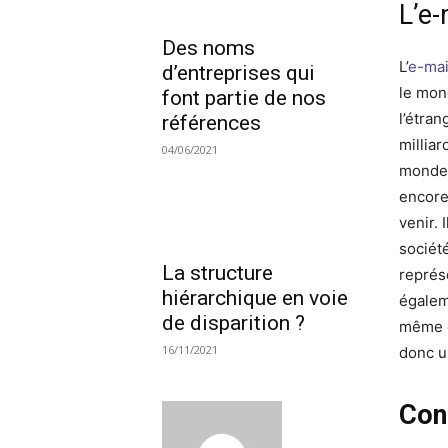
L’e-
Des noms
L’
e-mai
d’entreprises qui
le mon
font partie de nos
l’étra
références
millia
04/06/2021
monde 
encore
venir. 
sociét
La structure
représ
hiérarchique en voie
égalem
de disparition ?
même en
16/11/2021
donc u
Cons