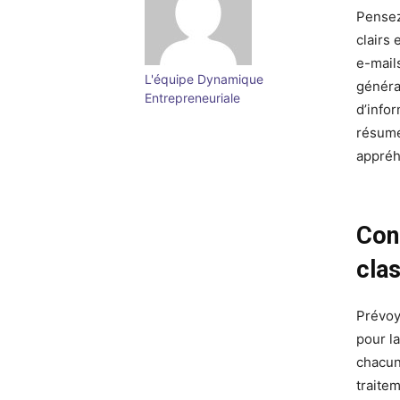
Pensez
clairs 
e-mail
L'équipe Dynamique
généra
Entrepreneuriale
d’info
résumé
appréh
Con
cla
Prévoy
pour l
chacun
traitem