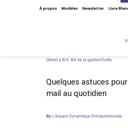
À propos
Modèles
Newsletter
Livre Blan
P
BUS
Gérer
Le B.A. BA de la gestion
Outils
Quelques astuces pour op
mail au quotidien
By
L'équipe Dynamique Entrepreneuriale