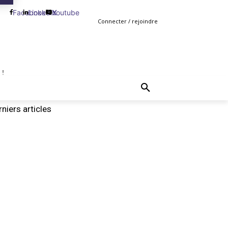
Facebook
Linkedin
Youtube
X
Connecter / rejoindre
 !
TING
GESTION
VENTE
PLUS
MORE
niers articles