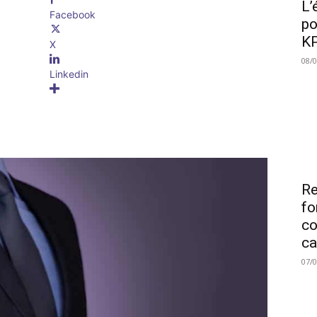
L’
Facebook
po
KP
X
08/
Linkedin
Re
fo
co
ca
07/