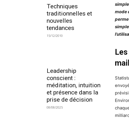
simple
Techniques
mode 
traditionnelles et
permet
nouvelles
simple
tendances
l’utili
15/12/2010
Les 
mai
Leadership
conscient :
Statis
méditation, intuition
envoyé
et présence dans la
prévis
prise de décision
Enviro
chaque
08/08/2025
millia