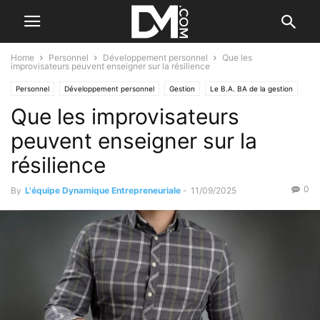
Home
Personnel
Développement personnel
Que les
improvisateurs peuvent enseigner sur la résilience
Personnel
Développement personnel
Gestion
Le B.A. BA de la gestion
Que les improvisateurs
Management
Les qualités de l'entrepreneur
peuvent enseigner sur la
résilience
0
By
L'équipe Dynamique Entrepreneuriale
-
11/09/2025