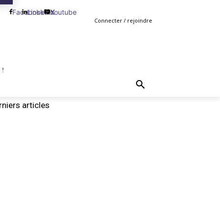
Facebook
Linkedin
Youtube
X
Connecter / rejoindre
 !
TING
GESTION
VENTE
PLUS
MORE
niers articles