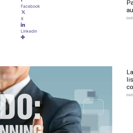
Pa
Facebook
au
06/
X
Linkedin
La
li
co
06/