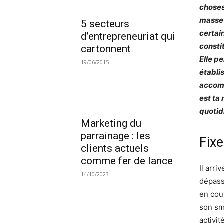
choses 
masse 
5 secteurs
certai
d’entrepreneuriat qui
consti
cartonnent
Elle p
19/06/2015
établi
accompl
est ta
quotid
Marketing du
parrainage : les
Fixe
clients actuels
comme fer de lance
Il arr
14/10/2023
dépass
en cou
son sm
activi