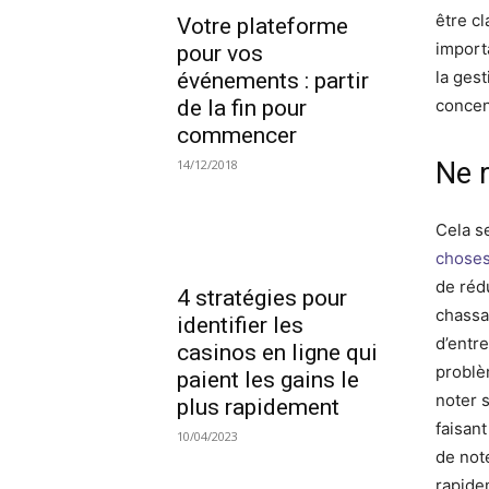
être c
Votre plateforme
import
pour vos
la ges
événements : partir
de la fin pour
concent
commencer
14/12/2018
Ne r
Cela s
choses 
de réd
4 stratégies pour
chassa
identifier les
d’entre
casinos en ligne qui
problè
paient les gains le
noter s
plus rapidement
faisan
10/04/2023
de not
rapide