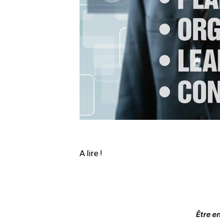
A lire !
Être e