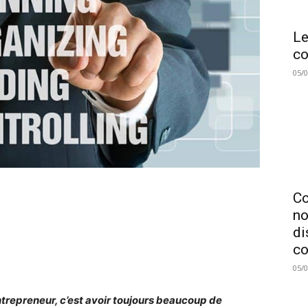
Le
co
05/
C
no
di
co
05/
ntrepreneur, c’est avoir toujours beaucoup de