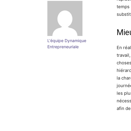
temps 
substit
Mie
L'équipe Dynamique
Entrepreneuriale
En réa
travail
choses
hiérar
la char
journé
les plu
nécessa
afin de