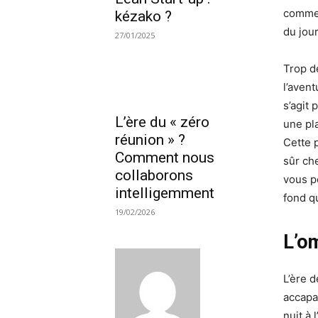
commer
kézako ?
du jou
27/01/2025
Trop d
l’avent
s’agit
L’ère du « zéro
une pl
réunion » ?
Cette 
Comment nous
sûr ch
collaborons
vous p
intelligemment
fond q
19/02/2026
L’o
L’ère 
accapa
nuit à 