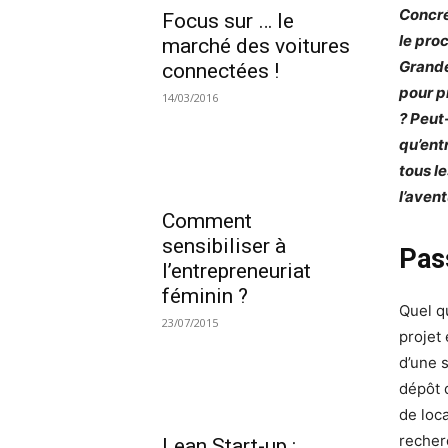
Concré
Focus sur … le
le pro
marché des voitures
Grande
connectées !
pour p
14/03/2016
? Peut-
qu’ent
tous le
l’avent
Comment
sensibiliser à
Pass
l’entrepreneuriat
féminin ?
Quel qu
23/07/2015
projet 
d’une s
dépôt 
de loca
recher
Lean Start-up :