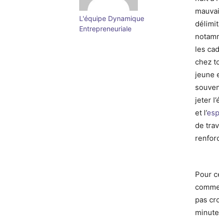
mauvai
L'équipe Dynamique
délimit
Entrepreneuriale
notamm
les cad
chez t
jeune 
souven
jeter 
et l’
esp
de trav
renfor
Pour ce
commen
pas cr
minute