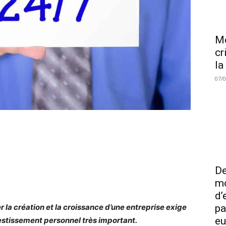
Me
cr
la
07/
De
mo
d’
r la création et la croissance d’une entreprise exige
pa
eu
estissement personnel très important.