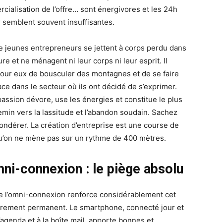
cialisation de l’offre… sont énergivores et les 24h
r semblent souvent insuffisantes.
e jeunes entrepreneurs se jettent à corps perdu dans
ure et ne ménagent ni leur corps ni leur esprit. Il
 pour eux de bousculer des montagnes et de se faire
ace dans le secteur où ils ont décidé de s’exprimer.
passion dévore, use les énergies et constitue le plus
emin vers la lassitude et l’abandon soudain. Sachez
ondérer. La création d’entreprise est une course de
u’on ne mène pas sur un rythme de 400 mètres.
mni-connexion : le piège absolu
de l’omni-connexion renforce considérablement cet
rement permanent. Le smartphone, connecté jour et
l’agenda et à la boîte mail, apporte bonnes et