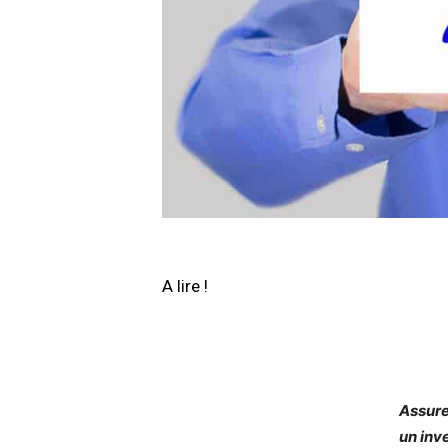
A lire !
Assure
un inv