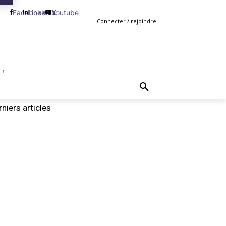
Facebook
Linkedin
Youtube
X
Connecter / rejoindre
 !
TING
GESTION
VENTE
PLUS
MORE
niers articles