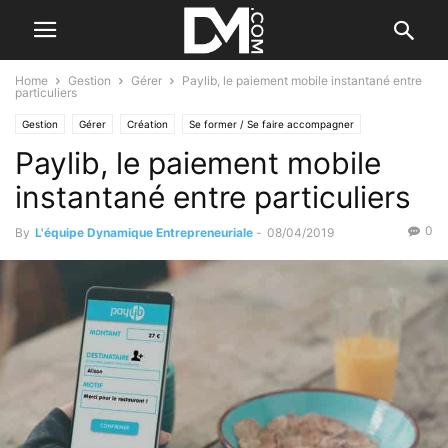
Home
Gestion
Gérer
Paylib, le paiement mobile instantané entre
particuliers
Gestion
Gérer
Création
Se former / Se faire accompagner
Paylib, le paiement mobile
instantané entre particuliers
0
By
L'équipe Dynamique Entrepreneuriale
-
08/04/2019