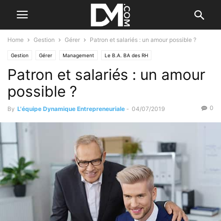
Home
Gestion
Gérer
Patron et salariés : un amour possible ?
Gestion
Gérer
Management
Le B.A. BA des RH
Patron et salariés : un amour
possible ?
0
By
L'équipe Dynamique Entrepreneuriale
-
04/07/2019