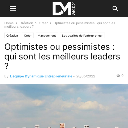
Home
Création
Créer
Optimistes ou pessimistes : qui sont les
meilleurs leaders ?
Création
Créer
Management
Les qualités de l'entrepreneur
Optimistes ou pessimistes :
Personnel
qui sont les meilleurs leaders
?
0
By
L'équipe Dynamique Entrepreneuriale
-
28/05/2022