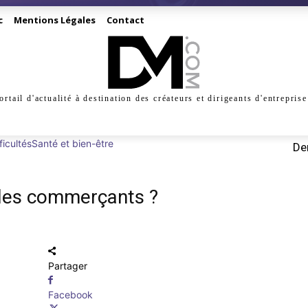
c
Mentions Légales
Contact
ortail d'actualité à destination des créateurs et dirigeants d'entreprise
INESS
CRÉATION
DIGITAL
MANAGEMENT
MARKE
ficultés
Santé et bien-être
Der
 des commerçants ?
Partager
Facebook