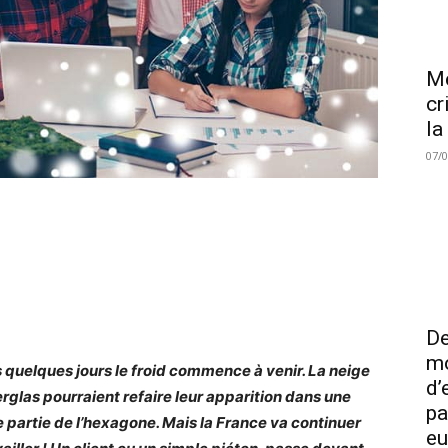
Me
cr
la
07/
De
mo
 quelques jours le froid commence à venir. La neige
d’
verglas pourraient refaire leur apparition dans une
pa
 partie de l’hexagone. Mais la France va continuer
eu