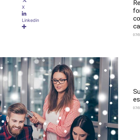
Re
X
fo
co
Linkedin
ca
07/
Su
es
07/