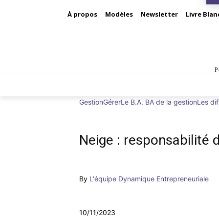
À propos
Modèles
Newsletter
Livre Blan
P
BUS
Gestion
Gérer
Le B.A. BA de la gestion
Les dif
Neige : responsabilité
By
L'équipe Dynamique Entrepreneuriale
10/11/2023