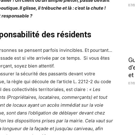
vailler ! Un client ou un simple piéton, passe devant
07/
outique. Il glisse, il trébuche et là : c’est la chute !
t responsable ?
ponsabilité des résidents
rsonnes se pensent parfois invincibles. Et pourtant…
issade est si vite arrivée par ce temps. Si vous êtes
Gu
çant, soyez bien attentif.
d’
’assurer la sécurité des passants devant votre
et
e, la règle qui découle de l’article L. 2212-2 du code
07/
 des collectivités territoriales, est claire :
« Les
nts (Propriétaires, locataires, commerçants) et tout
nt de locaux ayant un accès immédiat sur la voie
ue, sont dans l’obligation de déblayer devant chez
on les dispositions prises par la mairie. Cela vaut sur
a longueur de la façade et jusqu’au caniveau, afin