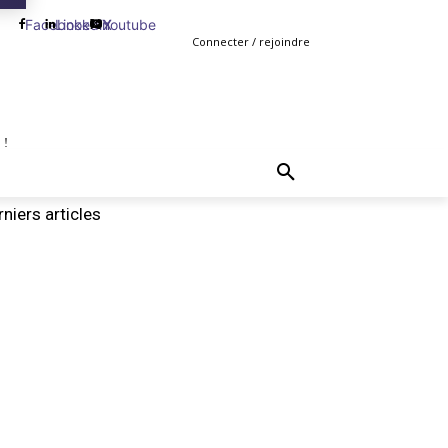
Facebook
Linkedin
Youtube
X
Connecter / rejoindre
 !
TING
GESTION
VENTE
PLUS
MORE
niers articles