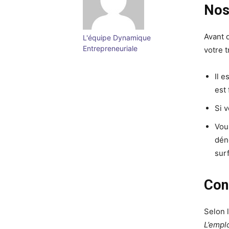
Nos
Avant 
L'équipe Dynamique
Entrepreneuriale
votre t
Il e
est 
Si v
Vou
dén
sur
Con
Selon 
L’empl