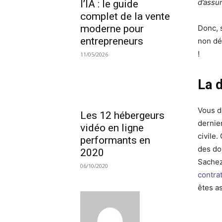
d’assu
l’IA : le guide
complet de la vente
moderne pour
Donc, s
entrepreneurs
non dé
!
11/05/2026
La 
Vous d
Les 12 hébergeurs
dernie
vidéo en ligne
civile.
performants en
des do
2020
Sachez
06/10/2020
contra
êtes a