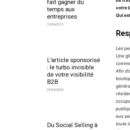
de tra
fait gagner du
votre b
temps aux
Qui es
entreprises
15/04/2015
Res
Les pe
Une gl
L’article sponsorisé
commer
: le turbo invisible
Afin d
de votre visibilité
boutiqu
B2B
général
09/06/2026
réside
occupa
publiq
eux sel
toute l
Du Social Selling à