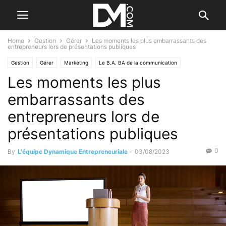
Home
Gestion
Gérer
Les moments les plus embarrassants des
entrepreneurs lors de présentations publiques
Gestion
Gérer
Marketing
Le B.A. BA de la communication
Les moments les plus
Les difficultés
embarrassants des
entrepreneurs lors de
présentations publiques
0
By
L'équipe Dynamique Entrepreneuriale
-
03/08/2023