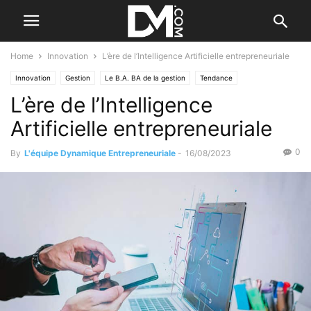
Home
Innovation
L’ère de l’Intelligence Artificielle entrepreneuriale
Innovation
Gestion
Le B.A. BA de la gestion
Tendance
L’ère de l’Intelligence
Par les nouvelles tendances
Artificielle entrepreneuriale
0
By
L'équipe Dynamique Entrepreneuriale
-
16/08/2023