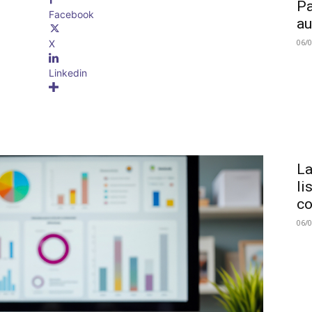
Pa
Facebook
au
06/
X
Linkedin
La
li
co
06/