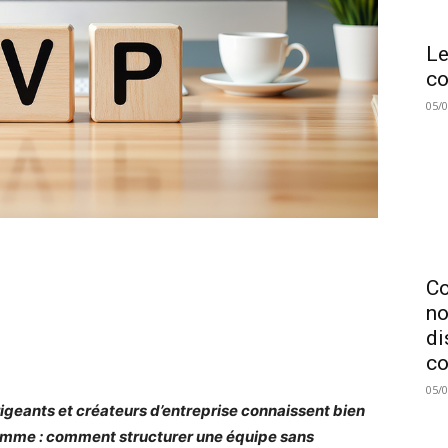
Le
co
05/
C
no
di
co
05/
rigeants et créateurs d’entreprise connaissent bien
emme : comment structurer une équipe sans