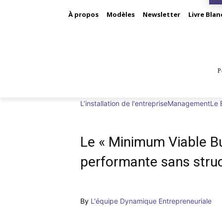
À propos
Modèles
Newsletter
Livre Blan
P
BUS
L’installation de l'entreprise
Management
Le 
Le « Minimum Viable Bu
performante sans struc
By
L'équipe Dynamique Entrepreneuriale