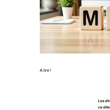
A lire !
Les di
ce dil