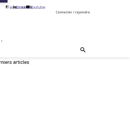
Facebook
Linkedin
Youtube
X
Connecter / rejoindre
 !
TING
GESTION
VENTE
PLUS
MORE
niers articles