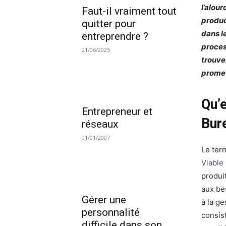
l’alou
Faut-il vraiment tout
produc
quitter pour
dans l
entreprendre ?
proces
21/06/2025
trouve
prome
Qu’
Entrepreneur et
Bur
réseaux
01/01/2007
Le ter
Viable
produi
aux bes
Gérer une
à la g
personnalité
consist
difficile dans son