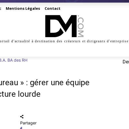
c
Mentions Légales
Contact
ortail d'actualité à destination des créateurs et dirigeants d'entreprise
INESS
CRÉATION
DIGITAL
MANAGEMENT
MARKE
B.A. BA des RH
Der
reau » : gérer une équipe
ture lourde
Partager