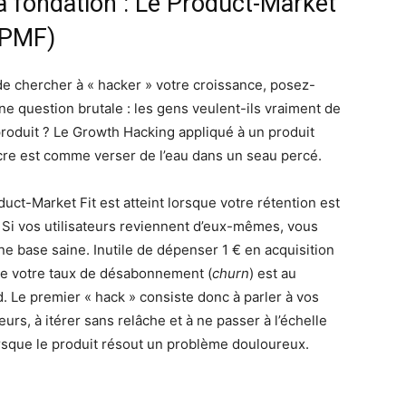
a fondation : Le Product-Market
 (PMF)
de chercher à « hacker » votre croissance, posez-
ne question brutale : les gens veulent-ils vraiment de
produit ? Le Growth Hacking appliqué à un produit
re est comme verser de l’eau dans un seau percé.
uct-Market Fit est atteint lorsque votre rétention est
. Si vos utilisateurs reviennent d’eux-mêmes, vous
ne base saine. Inutile de dépenser 1 € en acquisition
ue votre taux de désabonnement (
churn
) est au
d. Le premier « hack » consiste donc à parler à vos
teurs, à itérer sans relâche et à ne passer à l’échelle
rsque le produit résout un problème douloureux.