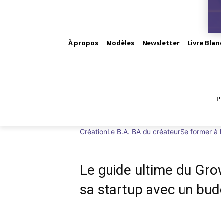
À propos
Modèles
Newsletter
Livre Blan
P
BUS
Création
Le B.A. BA du créateur
Se former à 
Le guide ultime du Gr
sa startup avec un budg