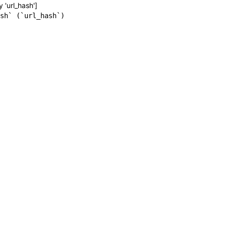
y 'url_hash']
sh` (`url_hash`)