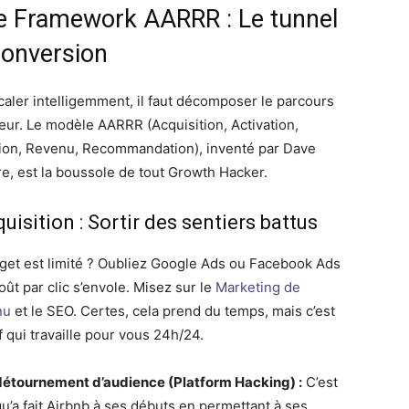
Le Framework AARRR : Le tunnel
conversion
caler intelligemment, il faut décomposer le parcours
ateur. Le modèle AARRR (Acquisition, Activation,
ion, Revenu, Recommandation), inventé par Dave
e, est la boussole de tout Growth Hacker.
uisition : Sortir des sentiers battus
get est limité ? Oubliez Google Ads ou Facebook Ads
oût par clic s’envole. Misez sur le
Marketing de
nu
et le SEO. Certes, cela prend du temps, mais c’est
f qui travaille pour vous 24h/24.
détournement d’audience (Platform Hacking) :
C’est
qu’a fait Airbnb à ses débuts en permettant à ses