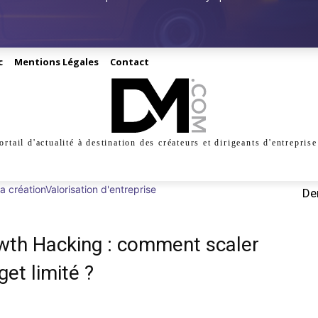
c
Mentions Légales
Contact
ortail d'actualité à destination des créateurs et dirigeants d'entreprise
INESS
CRÉATION
DIGITAL
MANAGEMENT
MARKE
la création
Valorisation d'entreprise
Der
owth Hacking : comment scaler
et limité ?