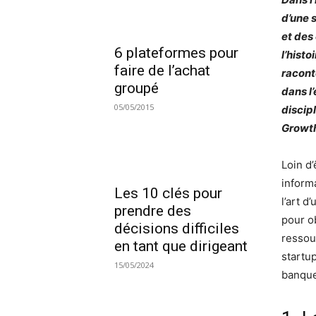
d’une 
et des
6 plateformes pour
l’histo
faire de l’achat
racont
groupé
dans l
05/05/2015
discip
Growt
Loin d
informa
Les 10 clés pour
l’art d
prendre des
pour o
décisions difficiles
ressou
en tant que dirigeant
startu
15/05/2024
banqu