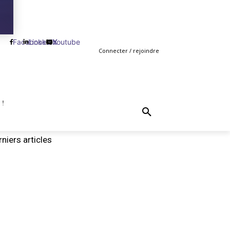
Facebook
Linkedin
Youtube
X
Connecter / rejoindre
 !
TING
GESTION
VENTE
PLUS
MORE
niers articles