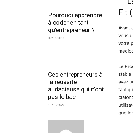
1. L
Fit
Pourquoi apprendre
à coder en tant
Avant 
qu’entrepreneur ?
vous u
07/06/2018
votre 
médioc
Le Prod
Ces entrepreneurs à
stable
la réussite
avez u
audacieuse qui n’ont
tant q
pas le bac
plafon
utilisa
10/08/2020
que lo