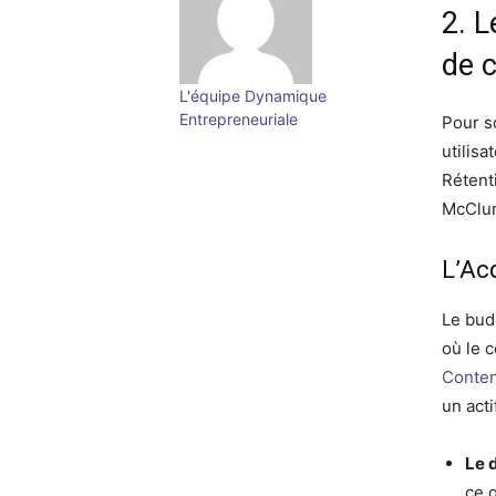
2. 
de 
L'équipe Dynamique
Entrepreneuriale
Pour s
utilis
Rétent
McClur
L’Acq
Le bud
où le c
Conte
un acti
Le 
ce 