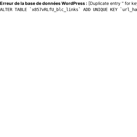
Erreur de la base de données WordPress :
[Duplicate entry '' for ke
ALTER TABLE `x857vRLfU_blc_links` ADD UNIQUE KEY `url_ha